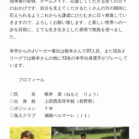
指導者の皆様、チームメイト、応援してくださる全ての方々
のおかげです。自分を支えてくださるたくさんの方の期待に
応えられるようこれからも謙虚にひたむきに日々精進してい
きますので、よろしくお願い致します」と新しい世界への一
歩を目前に、とても生き生きとした表情で抱負を述べまし
た。
本学からのJリーガー輩出は根本さんで37人目。また現在J
リーグでは根本さんの他に12名の本学出身選手がプレーして
います。
プロフィール
◇氏 名 根本 凌（ねもと りょう）
◇出 身 校 上田西高等学校（長野県）
◇ポジション ＦＷ
◇加入クラブ 湘南ベルマーレ（Ｊ１）