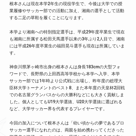
根本さんは現在本学2年生の現役学生で、今後は大学での授
業履修やサッカー部での活動に加え、湘南の選手として活動
する二足の草鞋を履くことになります。
本学より湘南への特別指定選手は、平成29年度卒業生で現在
も湘南に所属する松田天馬選手以来の3年ぶり2人目で、湘南
には平成26年度卒業生の福田晃斗選手も現在は所属していま
す。
神奈川県茅ヶ崎市出身の根本さんは身長183cmの大型フォ
ワードで、長野県の上田西高等学校から本学へ入学、本学
サッカー部では1年時より公式戦に出場し、昨年度の総理大
臣杯大学トーナメントのベスト8、また本年度の天皇杯2回戦
での名古屋グランパスからの大勝利などにも大きく貢献しま
した。個人としてもU19大学選抜、U20大学選抜に選ばれる
など、大学サッカー界を代表するプレイヤーです。
今回の加入について根本さんは「幼い頃からの夢であるプロ
サッカー選手になれたのは、両親を始め携わってくださった