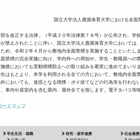
国立大学法人鹿屋体育大学における全面
部を改正する法律」（平成３０年法律第７８号）が公布され、学校
煙が禁止されたことに伴い、国立大学法人鹿屋体育大学においては
るため、令和２年４月から敷地内全面禁煙を実施することといたし
面禁煙の完全実施に向け、学内外への周知や、学生・教職員への禁
実施後においても受動喫煙防止への取り組みを着実に進めてまいり
生はもとより、本学を利用される全ての方において、敷地内全面禁
地外においても、迷惑となる喫煙・ポイ捨てなどの行為等を行わな
、車内や居室内を含む屋内、屋外全てを指します。電子タバコ等喫
ロードマップ
学生生活・就職
研究・産学連携
社会連携