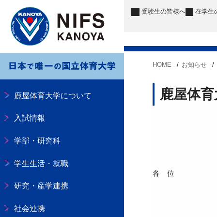
受験生
の皆様へ
在学生
HOME
お知らせ
鹿屋体育
鹿屋体育大学について
入試情報
学部・研究科
学生生活・就職
各 位
研究・産学連携
社会連携