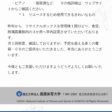
・ピアノ ・蒸留酒など その他詳細は、ウェブサイ
トからご確認ください。
＊１ リユースするため使用できるきれいなもの
昨年から、リサイクルボックスを管理棟１階ロビー、食堂、
附属図書館内の３か所へ学内設置させていただいておりま
す。
月１回程度、確認しておりますが、予想を超える多くの書
籍・ＣＤのご提供をいただきました。本当にありがとうござ
います。
今後ともご支援いただけますようどうぞよろしくお願いいた
します。
鹿屋体育大学
国立大学法人
891-2393
鹿児島県
鹿屋市
白水町1
©2024-
National Institute of Fitness and Sports in KANOYA.
All Rights Reserved.