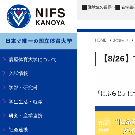
受験生
の皆様へ
在学生
HOME
お知らせ
【8/26
鹿屋体育大学について
入試情報
学部・研究科
「にふらじ」に
学生生活・就職
研究・産学連携
社会連携