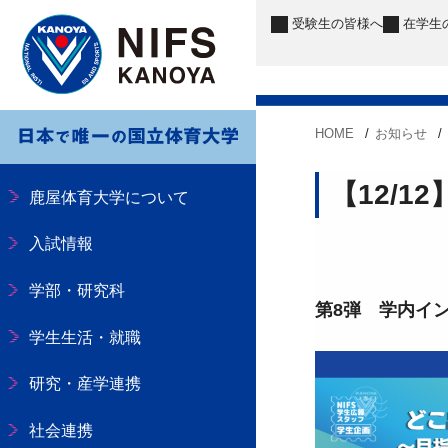
受験生
の皆様へ
在学生
HOME
お知らせ
【12/1
鹿屋体育大学について
入試情報
学部・研究科
第8弾 学内イ
学生生活・就職
研究・産学連携
社会連携