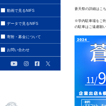
蒼天祭の詳細はこ
動画で見るNIFS
※学内駐車場をご
データで見るNIFS
の駐車はご遠慮願
寄附・募金について
お問い合わせ