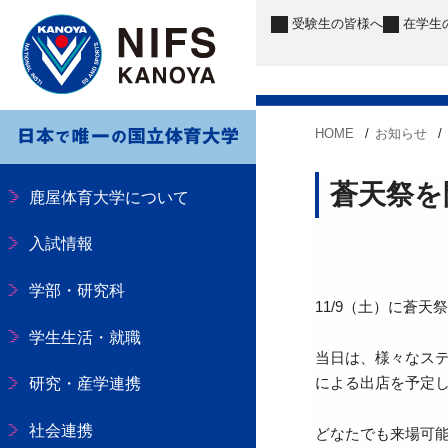
受験生
の皆様へ
在学生
HOME
お知らせ
蒼天祭を開
鹿屋体育大学について
入試情報
学部・研究科
11/9（土）に蒼天
学生生活・就職
当日は、様々なス
による出店を予定
研究・産学連携
社会連携
どなたでも来場可