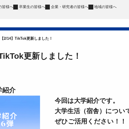
の皆様へ
卒業生
の皆様へ
企業・研究者
の皆様へ
地域
の皆様へ
【2/14】TikTok更新しました！
】TikTok更新しました！
学紹介
今回は大学紹介です。
大学生活（宿舎）につい
ぜひご活用ください！！