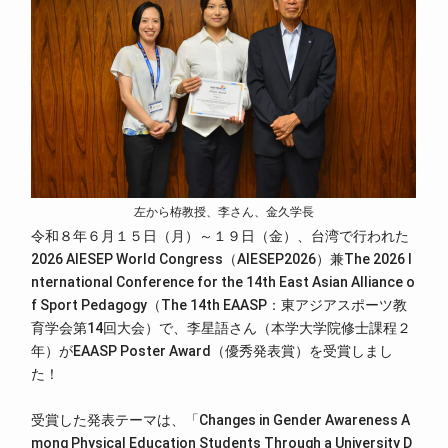
左から栫教授、李さん、金久学長
令和８年６月１５日（月）～１９日（金）、台湾で行われた
2026 AIESEP World Congress（AIESEP2026）兼The 2026 I
nternational Conference for the 14th East Asian Alliance o
f Sport Pedagogy（The 14th EAASP：東アジアスポーツ教
育学会第14回大会）で、李星語さん（本学大学院修士課程２
年）がEAASP Poster Award（優秀発表賞）を受賞しまし
た！
受賞した発表テーマは、「Changes in Gender Awareness A
mong Physical Education Students Through a University D