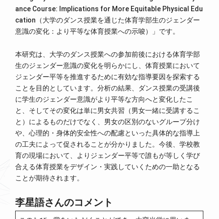
ance Course: Implications for More Equitable Physical Edu
cation（大学のダンス授業を通じた体育学部生のジェンダー
意識の変化：より平等な体育授業への示唆）」です。
本研究は、大学のダンス授業への参加前後における体育学部
生のジェンダー意識の変化を明らかにし、体育授業において
ジェンダー平等を推進するために有効な指導要因を探索する
ことを目的としています。分析の結果、ダンス授業の受講後
に学生のジェンダー意識がより平等な方向へと変化したこ
と、そしてその変化は単に男女共習（男女一緒に受講するこ
と）によるものだけでなく、男女の区別のないグループ分け
や、心理的・身体的安全性への配慮といった具体的な指導上
の工夫によって促されることが分かりました。今後、学校教
育の現場において、よりジェンダー平等で誰もが等しく学び
合える体育授業をデザイン・実践していくための一助となる
ことが期待されます。
李星語さんのコメント