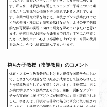
このたび、賞をいただくことができ、大変光栄に思いま
す。私自身、体育授業を通してジェンダー平等について考
えることは実践的な価値を持つ課題であると感じていま
す。今回の研究成果を踏まえ、今後はダンス授業だけでな
く他の領域・種目にも研究を広げながら、より公平で包摂
的な体育授業の実現に向けて研究を深めていきたいと思い
ます。研究計画の段階から発表まで何度も丁寧にご指導く
ださった栫先生に、心より感謝申し上げます。今回の受賞
を励みに、今後も研究に励んでまいります。
栫ちか子教授（指導教員）のコメント
体育・スポーツ教育分野における大規模な国際学会におい
て、これまでの地道な取り組みが成果として認められたこ
とを指導教員として大変嬉しく思います。本研究は、男女
が共に学ぶダンス授業のあり方を、量的・質的なアプロー
チから実践的に掘り下げた点が国際的にも高く評価されま
した。李さんは，日頃から非常に熱心に研究に取り組まれ
ています。大学院での研究生活はまだ続きますが、今回の