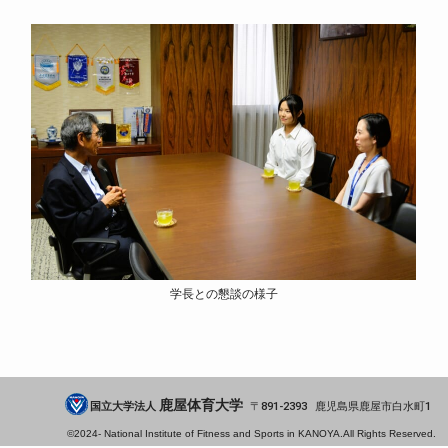
学長との懇談の様子
鹿屋体育大学
国立大学法人
891-2393
鹿児島県
鹿屋市
白水町1
©2024-
National Institute of Fitness and Sports in KANOYA.
All Rights Reserved.