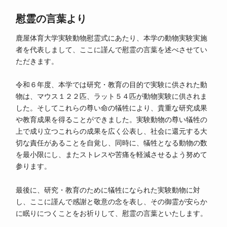
慰霊の言葉より
鹿屋体育大学実験動物慰霊式にあたり、本学の動物実験実施
者を代表しまして、ここに謹んで慰霊の言葉を述べさせてい
ただきます。
令和６年度、本学では研究・教育の目的で実験に供された動
物は、マウス１２２匹、ラット５４匹が動物実験に供されま
した。そしてこれらの尊い命の犠牲により、貴重な研究成果
や教育成果を得ることができました。実験動物の尊い犠牲の
上で成り立つこれらの成果を広く公表し、社会に還元する大
切な責任があることを自覚し、同時に、犠牲となる動物の数
を最小限にし、またストレスや苦痛を軽減させるよう努めて
参ります。
最後に、研究・教育のために犠牲になられた実験動物に対
し、ここに謹んで感謝と敬意の念を表し、その御霊が安らか
に眠りにつくことをお祈りして、慰霊の言葉といたします。