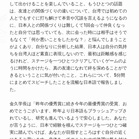
して出かけることを楽しんでいること。もうひとつの話題
は、友達との関係づくりの違いについて。台湾では初めての
人とでもすぐに打ち解けて本音や冗談を言えるようになるの
に、日本人との関係づくりは難しくて1回会って仲良くなっ
たと自分では思っていても、次に会った時には相手はそうで
もなくて「何か悪いことをしたかな？」と悩んでしまうこと
がよくあり、自分なりに分析した結果、日本人は自分の気持
ちを台湾人ほど素直に表現しないので、最初は距離感を感じ
るけれど、ステージを一つひとつクリアしていくゲームのよ
うに時間をかけたら、真の友達になれて絆を深めることがで
きるということに気が付いたこと。これらについて、5分間
にまとめてスピーチしたことを流暢な日本語で報告しまし
た。
金久学長は「昨年の優秀賞に続き今年の最優秀賞の受賞、お
めでとうございます。昨年より日本語もブラッシュアップさ
れているし、研究も進んでいるようで安心しました。あなた
が言うように、日本で経験を積んでステージを一つひとつ確
実に踏んでいけば、あなたが目指すところはすぐ自分の近く