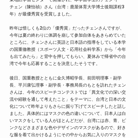
チェン（陳怡禎）さん（台湾：鹿屋体育大学博士後期課程3
年）が最優秀賞を受賞しました。
昨年は惜しくも2位の「優秀賞」だったチェンさんですが、
今年は夏の終わりに体調を崩して参加自体をあきらめていた
ところに、チェンさんに英語と日本語の指導をしている本学
の国重徹教授（スポーツ人文・応用社会科学系）から「今年
も出てみたら」と背中を押してもらい、夏休みで帰省中の台
湾で今年も応募することを決意したそうです。
後日、国重教授とともに金久博昭学長、前田明理事・副学
長、平川康弘理事・副学長・事務局長のもとを訪れたチェン
さんは、今年のスピーチコンテストでは「異文化での深い交
流や経験を通して考えたこと」をテーマに、台湾と日本の文
化について昨年よりもさらに掘り下げてスピーチしたと話し
ました。具体的にはマスクの色の違いについて、日本人は白
いマスクをしている人がほとんどだが、台湾には赤、青、ピ
ンクなどさまざまな色やデザインのマスクがあるので、好き
な服を着て出かけるようにその中からお気に入りのマスクを