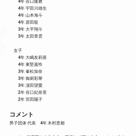
4年 谷口隆磨
4年 宇田川雄生
4年 山本海斗
4年 原田龍
3年 大平翔斗
3年 太田章雲
女子
4年 大嶋友莉亜
4年 東堅嘉怜
3年 峯松加奈
3年 御厨彩華
3年 濵田望愛
2年 谷口妃奈里
2年 宮田陽子
コメント
男子団体 代表 4年 木村恵都