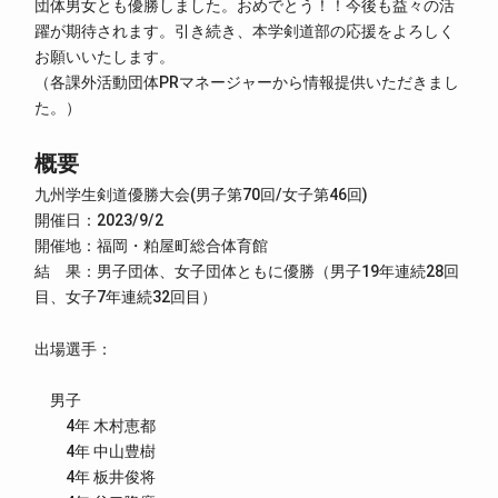
団体男女とも優勝しました。おめでとう！！今後も益々の活
躍が期待されます。引き続き、本学剣道部の応援をよろしく
お願いいたします。
（各課外活動団体PRマネージャーから情報提供いただきまし
た。）
概要
九州学生剣道優勝大会(男子第70回/女子第46回)
開催日：2023/9/2
開催地：福岡・粕屋町総合体育館
結 果：男子団体、女子団体ともに優勝（男子19年連続28回
目、女子7年連続32回目）
出場選手：
男子
4年 木村恵都
4年 中山豊樹
4年 板井俊将