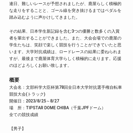
連日、難しいレースが予想されましたが、鹿屋らしく積極的
な走りをすることと、ゴール線を突き抜けるまではペダルを
踏み込むように声かけしてきました。
その結果、日本学生新記録を含む3つの優勝と数多くの入賞
者を輩出することができました。また、大会会場での鹿屋の
学生たちは、笑顔で楽しく競技を行うことができていたと思
います。大学対抗成績は、ロードレースの結果に委ねられま
すが、最後まで鹿屋体育大学らしく積極的に走ります。応援
のほどよろしくお願い致します。
概要
大会名：文部科学大臣杯第78回全日本大学対抗選手権自転車
競技大会(トラック)
開催日：2023/8/25～8/27
場 所：TIPSTAR DOME CHIBA（千葉JPFドーム）
全ての競技成績
【男子】