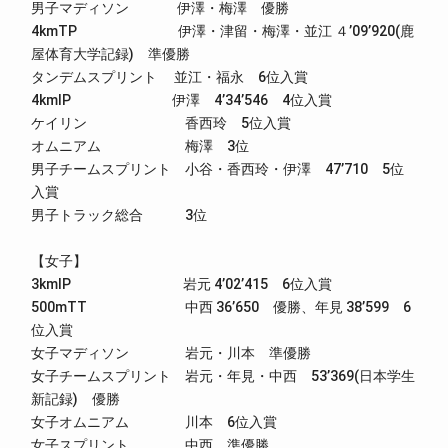
男子マディソン 伊澤・梅澤 優勝
4kmTP 伊澤・津留・梅澤・並江 ４’09’920(鹿
屋体育大学記録) 準優勝
タンデムスプリント 並江・福永 6位入賞
4kmIP 伊澤 4’34’546 4位入賞
ケイリン 香西玲 5位入賞
オムニアム 梅澤 3位
男子チームスプリント 小谷・香西玲・伊澤 47’710 5位
入賞
男子トラック総合 3位
【女子】
3kmIP 岩元 4’02’415 6位入賞
500mTT 中西 36’650 優勝、年見 38’599 6
位入賞
女子マディソン 岩元・川本 準優勝
女子チームスプリント 岩元・年見・中西 53’369(日本学生
新記録) 優勝
女子オムニアム 川本 6位入賞
女子スプリント 中西 準優勝