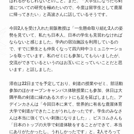
ばれるかもしれないとのこと。また、「大学生になったら剣
道についての研究を極めたいので、今度は留学生として鹿屋
に帰ってきたい」と高波さんに話しているそうです。
今回2人を受け入れた前阪教授は「一生懸命取り組む2人の姿
勢を見ていて、私たち日本人、日本の学生も見習わなければ
ならないと感じました。学内の宿泊施設を利用しているの
で、すでに寮生とも仲良くなって四六時中コミュニケーショ
ンを取っています。私のゼミにも参加してもらいましたが、
交流ができているというのはお互いにとっていいことだと思
います」と話しました。
滞在は22日までを予定しており、剣道の授業やゼミ、部活動
参加のほかオープンキャンパス体験授業にも参加、休日は大
隅半島の剣道に縁のあるスポットにも足を延ばしました。ア
デインカさんは「今回日本に来て、世界的に有名な鹿屋体育
大学で剣道ができたことがうれしかったです。学生のみなさ
んは本当に強くていい刺激になりました」、ビスコムさんも
「日本のトップの大学で剣道体験をすることができて、本当
にありがたかったし、うれしかったです」と、2人そろって