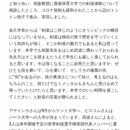
と知り合い、前阪教授に鹿屋体育大学での剣道体験について
相談したところ、コロナ規制も緩和されたことから話がトン
トン拍子で進み、実現しました。
金久学長からは「剣道はご存じのようにオリンピックの種目
にはなっていません。剣道は独自の形で歴史を守っていくと
いう気持ちが強く、そこが剣道の魅力でもあると私は思って
います。本学でも前阪先生をはじめ武道に携わっておられる
先生方はそこを踏まえたうえで学生にも厳しく接しておられ
ると思います。今は強くなることに必死だと思いますが、ぜ
ひとも技を磨いて、心を磨いて、そしてその修業の先
に“何”があるのか、技の奥深さについて知り、考えるのはも
ちろんのこと、技だけでなくメンタルもきちんと受け止めて
帰っていただけたらと思います。本学でのいい時間を過ごし
てください」と歓迎の言葉が贈られました。
アデインカさんは9月からケント大学へ、ビスコムさんは
バース大学への入学が決まっています。高波さんによると、
2人は来年開催予定の世界剣道選手権英国代表メンバーに選