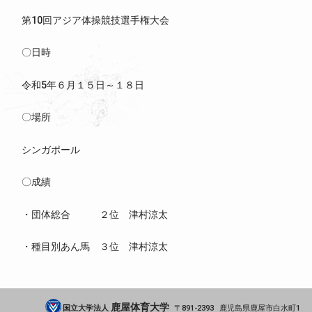
第10回アジア体操競技選手権大会
〇日時
令和5年６月１５日～１８日
〇場所
シンガポール
〇成績
・団体総合 ２位 津村涼太
・種目別あん馬 ３位 津村涼太
鹿屋体育大学
国立大学法人
891-2393
鹿児島県
鹿屋市
白水町1