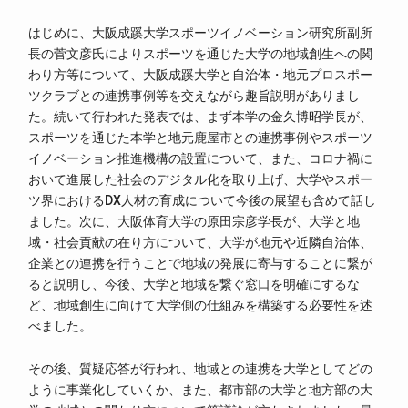
はじめに、大阪成蹊大学スポーツイノベーション研究所副所
長の菅文彦氏によりスポーツを通じた大学の地域創生への関
わり方等について、大阪成蹊大学と自治体・地元プロスポー
ツクラブとの連携事例等を交えながら趣旨説明がありまし
た。続いて行われた発表では、まず本学の金久博昭学長が、
スポーツを通じた本学と地元鹿屋市との連携事例やスポーツ
イノベーション推進機構の設置について、また、コロナ禍に
おいて進展した社会のデジタル化を取り上げ、大学やスポー
ツ界におけるDX人材の育成について今後の展望も含めて話し
ました。次に、大阪体育大学の原田宗彦学長が、大学と地
域・社会貢献の在り方について、大学が地元や近隣自治体、
企業との連携を行うことで地域の発展に寄与することに繋が
ると説明し、今後、大学と地域を繋ぐ窓口を明確にするな
ど、地域創生に向けて大学側の仕組みを構築する必要性を述
べました。
その後、質疑応答が行われ、地域との連携を大学としてどの
ように事業化していくか、また、都市部の大学と地方部の大