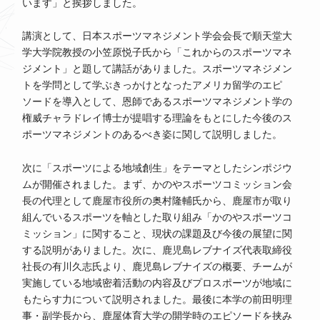
います」と挨拶しました。
講演として、日本スポーツマネジメント学会会長で順天堂大
学大学院教授の小笠原悦子氏から「これからのスポーツマネ
ジメント」と題して講話がありました。スポーツマネジメン
トを学問として学ぶきっかけとなったアメリカ留学のエピ
ソードを導入として、恩師であるスポーツマネジメント学の
権威チャラドレイ博士が提唱する理論をもとにした今後のス
ポーツマネジメントのあるべき姿に関して説明しました。
次に「スポーツによる地域創生」をテーマとしたシンポジウ
ムが開催されました。まず、かのやスポーツコミッション会
長の代理として鹿屋市役所の奥村隆輔氏から、鹿屋市が取り
組んでいるスポーツを軸とした取り組み「かのやスポーツコ
ミッション」に関すること、現状の課題及び今後の展望に関
する説明がありました。次に、鹿児島レブナイズ代表取締役
社長の有川久志氏より、鹿児島レブナイズの概要、チームが
実施している地域密着活動の内容及びプロスポーツが地域に
もたらす力について説明されました。最後に本学の前田明理
事・副学長から、鹿屋体育大学の開学時のエピソードを挟み