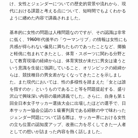
け、女性とジェンダーについての歴史的背景や流れから、現
代における課題と考える点について、短時間でもよくわかる
ように纏めた内容で講義されました。
基本的に女性の問題は人権問題なのですが、その認識は非常
に低く、1960年代後半の「ウーマンリブ」の情報は女性にも
共感が得られない偏見に満ちたものであったことなど、揶揄
と軽佻に包まれてきたとし、体育・スポーツに関わる分野と
して教育現場の経緯からは、体育実技が未だに男女は違うと
いう意識を生徒に強調していること、オリンピックの経緯か
らは、競技種目の男女差がなくなってきたことを示しまし
た。また現代においては、性の多様性を踏まえた「女とは誰
を指すのか」というものであること等を問題提起する、盛り
沢山で興味深い内容の最終講義でした。さらに、自身も第１
回全日本女子サッカー選抜大会に出場したほどの選手で、日
本サッカー協会公認の１級審判員である経験の中で味わった
ジェンダー問題について語る際は、サッカー界における女性
の立ち位置の認知度アップ、改善に力を尽くしてきた一人者
としての想いが詰まった内容を熱く話しました。