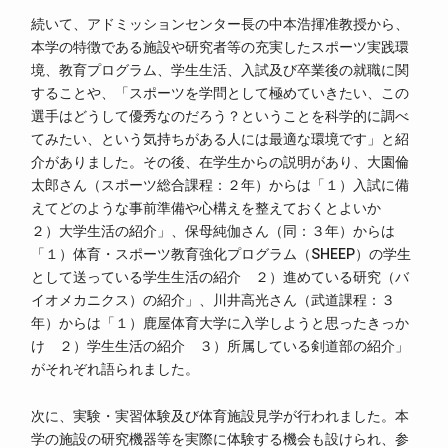
続いて、アドミッションセンター長の中本浩揮准教授から、
本学の特徴である施設や研究者等の充実したスポーツ実践環
境、教育プログラム、学生生活、入試及び卒業後の就職に関
することや、「スポーツを学問として極めていきたい、この
選手はどうして優秀なのだろう？ということを科学的に調べ
てみたい、という気持ちがある人には最適な環境です」と紹
介がありました。その後、在学生からの説明があり、大園倫
太郎さん（スポーツ総合課程：２年）からは「１）入試に備
えてどのような事前準備や心構えを整えておくとよいか
２）大学生活の紹介」、保母純伽さん（同：３年）からは
「１）体育・スポーツ教育強化プログラム（SHEEP）の学生
として送っている学生生活の紹介 ２）進めている研究（バ
イオメカニクス）の紹介」、川井高光さん（武道課程：３
年）からは「１）鹿屋体育大学に入学しようと思ったきっか
け ２）学生生活の紹介 ３）所属している剣道部の紹介」
がそれぞれ語られました。
次に、実験・実習体験及び体育施設見学が行われました。本
学の施設の研究機器等を実際に体験する機会も設けられ、参