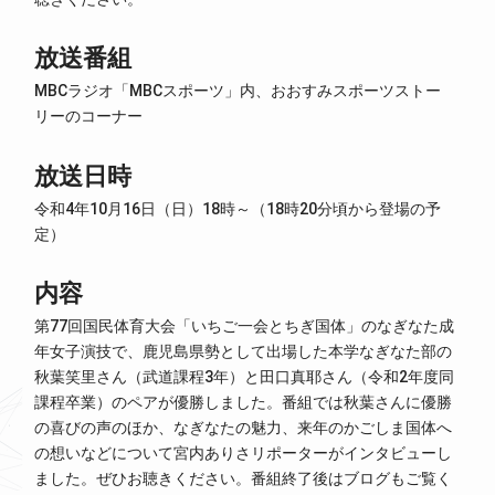
放送番組
MBCラジオ「MBCスポーツ」内、おおすみスポーツストー
リーのコーナー
放送日時
令和4年10月16日（日）18時～（18時20分頃から登場の予
定）
内容
第77回国民体育大会「いちご一会とちぎ国体」のなぎなた成
年女子演技で、鹿児島県勢として出場した本学なぎなた部の
秋葉笑里さん（武道課程3年）と田口真耶さん（令和2年度同
課程卒業）のペアが優勝しました。番組では秋葉さんに優勝
の喜びの声のほか、なぎなたの魅力、来年のかごしま国体へ
の想いなどについて宮内ありさリポーターがインタビューし
ました。ぜひお聴きください。番組終了後はブログもご覧く