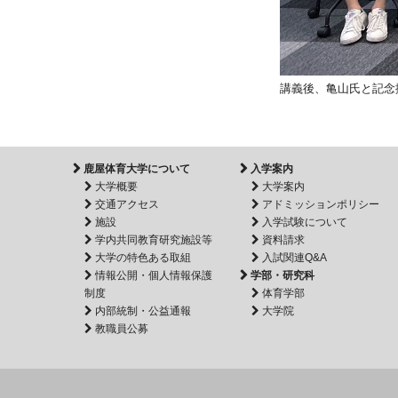
講義後、亀山氏と記念
鹿屋体育大学について
入学案内
大学概要
大学案内
交通アクセス
アドミッションポリシー
施設
入学試験について
学内共同教育研究施設等
資料請求
大学の特色ある取組
入試関連Q&A
情報公開・個人情報保護
学部・研究科
制度
体育学部
内部統制・公益通報
大学院
教職員公募