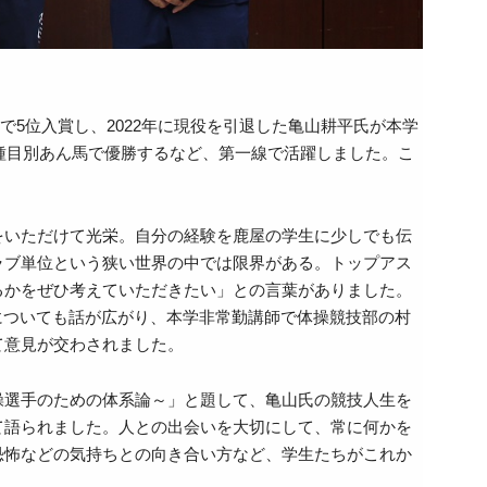
で5位入賞し、2022年に現役を引退した亀山耕平氏が本学
は種目別あん馬で優勝するなど、第一線で活躍しました。こ
をいただけて光栄。自分の経験を鹿屋の学生に少しでも伝
ラブ単位という狭い世界の中では限界がある。トップアス
るかをぜひ考えていただきたい」との言葉がありました。
についても話が広がり、本学非常勤講師で体操競技部の村
て意見が交わされました。
操選手のための体系論～」と題して、亀山氏の競技人生を
て語られました。人との出会いを大切にして、常に何かを
恐怖などの気持ちとの向き合い方など、学生たちがこれか