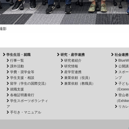
撮影
学生生活・就職
研究・産学連携
社会連携
行事一覧
研究者紹介
BlueW
課外活動
研究情報
公開講
学費・奨学金等
産学官連携
スポー
学生支援・相談
兼業依頼（役員）
ンプ
留学（学生の国際交流）
兼業依頼（教職員）
子ども
就職支援
（Exsee
各種証明書発行
登山者
学生スポーツボランティ
（Exhik
ア
リカレ
手引き・マニュアル