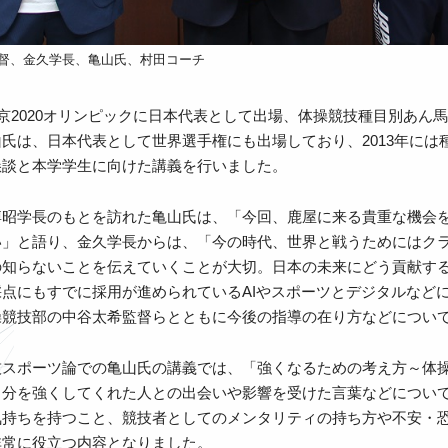
督、金久学長、亀山氏、村田コーチ
東京2020オリンピックに日本代表として出場、体操競技種目別あん馬
氏は、日本代表として世界選手権にも出場しており、2013年に
懇談と本学学生に向けた講義を行いました。
博昭学長のもとを訪れた亀山氏は、「今回、鹿屋に来る貴重な機会
い」と語り、金久学長からは、「今の時代、世界と戦うためにはク
の知らないことを伝えていくことが大切。日本の未来にどう貢献す
点にもすでに採用が進められているAIやスポーツとデジタルなど
操競技部の中谷太希監督らとともに今後の指導の在り方などについ
技スポーツ論での亀山氏の講義では、「強くなるための考え方～体
自分を強くしてくれた人との出会いや影響を受けた言葉などについ
気持ちを持つこと、競技者としてのメンタリティの持ち方や不安・
非常に役立つ内容となりました。