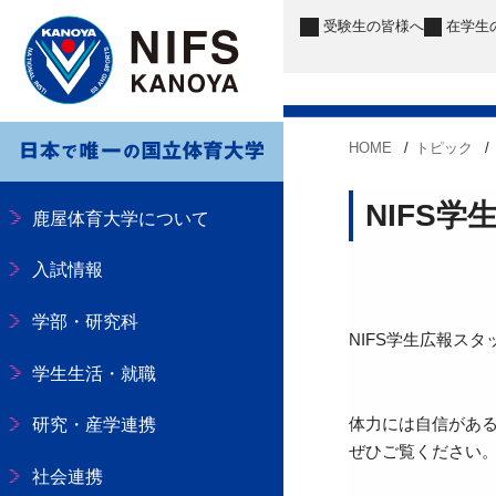
受験生
の皆様へ
在学生
HOME
トピック
NIFS
鹿屋体育大学について
入試情報
学部・研究科
NIFS学生広報ス
学生生活・就職
体力には自信があ
研究・産学連携
ぜひご覧ください
社会連携