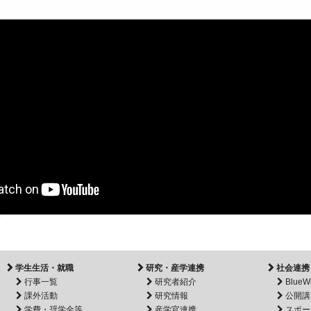
学生生活・就職
研究・産学連携
社会連携
行事一覧
研究者紹介
BlueW
課外活動
研究情報
公開講
学費・奨学金等
産学官連携
スポー