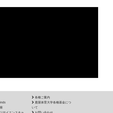
各種ご案内
inds
鹿屋体育大学各種基金につ
座
いて
ツサイエンスキャ
お問い合わせ