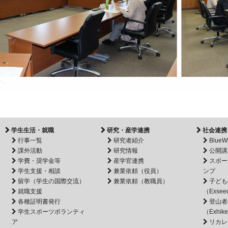
学生生活・就職
研究・産学連携
社会連携
行事一覧
研究者紹介
BlueW
課外活動
研究情報
公開講
学費・奨学金等
産学官連携
スポー
学生支援・相談
兼業依頼（役員）
ンプ
留学（学生の国際交流）
兼業依頼（教職員）
子ども
就職支援
（Exsee
各種証明書発行
登山者
学生スポーツボランティ
（Exhik
ア
リカレ