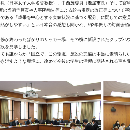
委員（日本女子大学名誉教授）、中西茂委員（鹿屋市長）そして宮嶋
年度の当初予算案や人事院勧告等による給与規定の改正等について審
法である「成果を中心とする実績状況に基づく配分」に関しての意
の話がしやすい」という本音の感想も聞かれ、約2年振りの対面会議
改修が終わったばかりのサッカー場、その横に新設されたクラブハ
施設を見学しました。
っても誰からか「国立で、この環境、施設の完備は本当に素晴らし
かき消すような環境に、改めて今後の学生の活躍に期待される声も