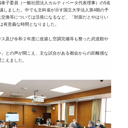
泰子委員（一般社団法人カルティベータ代表理事）の5名
議しました。中でも文科省が示す国立大学法人第4期の予
見交換等については活発になるなど、「対面だとやはりい
は有意義な時間となりました。
ウス及び令和２年度に改築し空調完備等も整った武道館や
い」との声が聞こえ、主な試合がある都会からの距離感な
聞こえました。