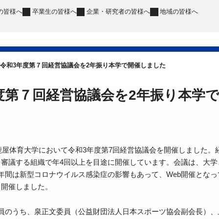
の皆様へ
卒業生
の皆様へ
企業・研究者
の皆様へ
地域
の皆様へ
令和3年度第７回経営協議会を2年振り本学で開催しました
度第７回経営協議会を2年振り本学
、鹿屋体育大学において令和3年度第7回経営協議会を開催しました
を審議する組織で年4回以上を目途に開催しています。会議は、大学
年間は新型コロナウイルス感染症の影響もあって、Web開催とな
て開催しました。
委員のうち、泉正文委員（公益財団法人日本スポーツ協会副会長）、