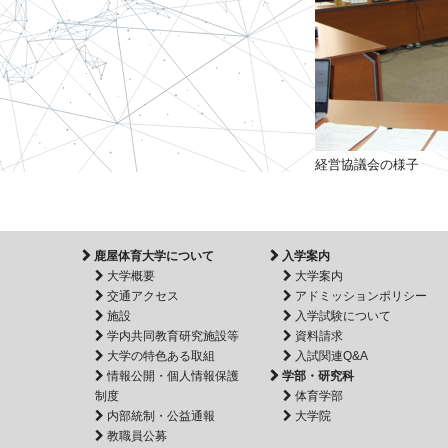
経営協議会の様子
鹿屋体育大学について
入学案内
大学概要
大学案内
交通アクセス
アドミッションポリシー
施設
入学試験について
学内共同教育研究施設等
資料請求
大学の特色ある取組
入試関連Q&A
情報公開・個人情報保護
学部・研究科
制度
体育学部
内部統制・公益通報
大学院
教職員公募