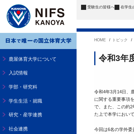
受験生
の皆様へ
在学生
HOME
トピック
令和3年
鹿屋体育大学について
入試情報
学部・研究科
令和4年3月14日
に関する重要事項
学生生活・就職
で、また、この約2
た上で本学におい
研究・産学連携
社会連携
今回は6名の学外