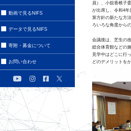
員）、小舘香椎子
が出席し、令和4
動画で見るNIFS
算方針の新たな方
ろいろな角度から
データで見るNIFS
会議後は、芝生の
寄附・募金について
総合体育館などの
見学中はどこに行
お問い合わせ
どのデメリットを