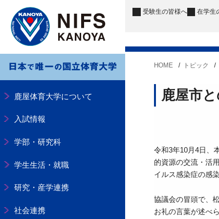
受験生
の皆様へ
在学生
HOME
トピック
鹿屋市と
鹿屋体育大学について
入試情報
学部・研究科
令和3年10月4日
的資源の交流・活
学生生活・就職
イルス感染症の感染
研究・産学連携
協議会の冒頭で、
社会連携
お礼の言葉が述べら