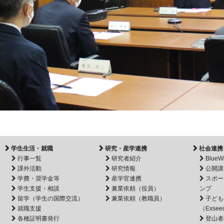
学生生活・就職
研究・産学連携
社会連携
行事一覧
研究者紹介
BlueW
課外活動
研究情報
公開講
学費・奨学金等
産学官連携
スポー
学生支援・相談
兼業依頼（役員）
ンプ
留学（学生の国際交流）
兼業依頼（教職員）
子ども
就職支援
（Exsee
各種証明書発行
登山者