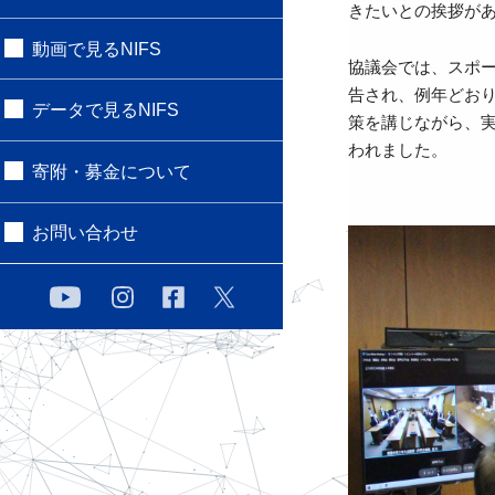
きたいとの挨拶が
動画で見るNIFS
協議会では、スポー
告され、例年どお
データで見るNIFS
策を講じながら、
われました。
寄附・募金について
お問い合わせ