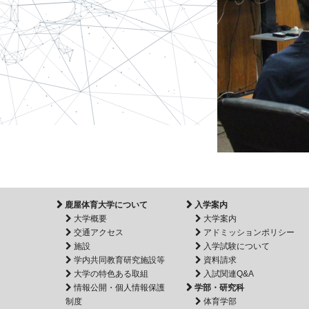
鹿屋体育大学について
入学案内
大学概要
大学案内
交通アクセス
アドミッションポリシー
施設
入学試験について
学内共同教育研究施設等
資料請求
大学の特色ある取組
入試関連Q&A
情報公開・個人情報保護
学部・研究科
制度
体育学部