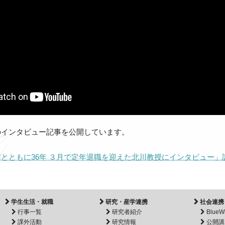
のインタビュー記事を公開しています。
とともに36年 ３月で定年退職を迎えた北川教授にインタビュー」
学生生活・就職
研究・産学連携
社会連携
行事一覧
研究者紹介
BlueW
課外活動
研究情報
公開講