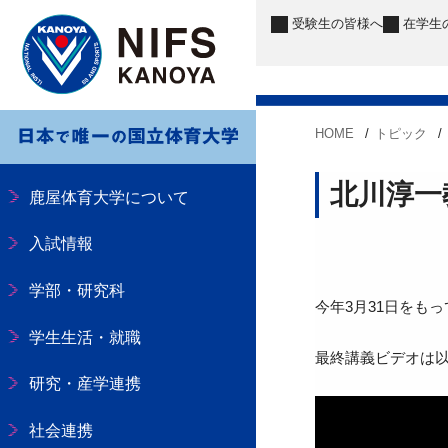
受験生
の皆様へ
在学生
HOME
トピック
北川淳一
鹿屋体育大学について
入試情報
学部・研究科
今年3月31日をも
学生生活・就職
最終講義ビデオは
研究・産学連携
社会連携