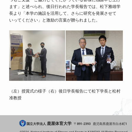
ます」と述べられ、後日行われた学長報告では、松下雅雄学
長より「本学の施設を活用して、さらに研究を発展させて
いってください」と激励の言葉が贈られました。
（左）授賞式の様子（右）後日学長報告にて松下学長と松村
准教授
鹿屋体育大学
国立大学法人
891-2393
鹿児島県
鹿屋市
白水町1
©2024-
National Institute of Fitness and Sports in KANOYA.
All Rights Reserved.