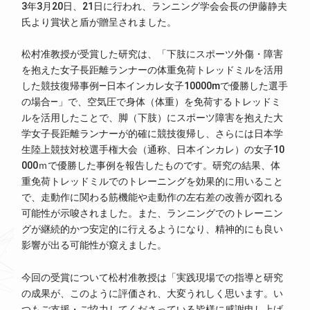
3年3月20日、21日に行われ、ランニング学会会長の伊藤静夫
氏より賞状と盾が贈呈されました。
松村准教授が受賞した研究は、「下肢にスポーツ外傷・障害
を抱えた女子長距離ランナーの体重免荷トレッドミルを活用
した競技復帰事例―日本インカレ女子10000mで優勝した選手
の場合―」で、空気圧で身体（体重）を免荷するトレッドミ
ルを活用したことで、脚（下肢）にスポーツ障害を抱えた大
学女子長距離ランナーが的確に競技復帰し、さらには日本学
生陸上競技対校選手権大会（通称、日本インカレ）の女子10
000ｍで優勝した事例を報告したものです。研究の結果、体
重免荷トレッドミルでのトレーニングを効果的に用いること
で、走動作に関わる筋機能や走動作の左右差の改善が図れる
可能性が示唆されました。また、ランニングでのトレーニン
グが継続的かつ安定的に行えるようになり、精神的にも良い
影響が出る可能性が窺えました。
今回の受賞について松村准教授は「実践現場での指導と研究
の成果が、このように評価され、大変うれしく思います。い
つもご支援・ご協力してくださっている皆様に感謝申し上げ