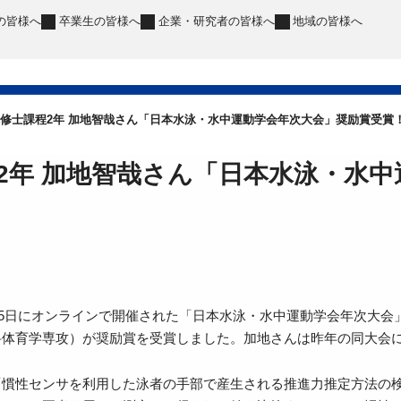
の皆様へ
卒業生
の皆様へ
企業・研究者
の皆様へ
地域
の皆様へ
修士課程2年 加地智哉さん「日本水泳・水中運動学会年次大会」奨励賞受賞
2年 加地智哉さん「日本水泳・水
、15日にオンラインで開催された「日本水泳・水中運動学会年次大
科体育学専攻）が奨励賞を受賞しました。加地さんは昨年の同大会に
「慣性センサを利用した泳者の手部で産生される推進力推定方法の