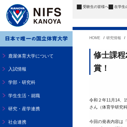
受験生
の皆様へ
在学生
HOME
研究情報
修士課程
鹿屋体育大学について
賞！
入試情報
学部・研究科
学生生活・就職
令和２年11月14
さん（体育学研究
研究・産学連携
今回の発表内容は
社会連携