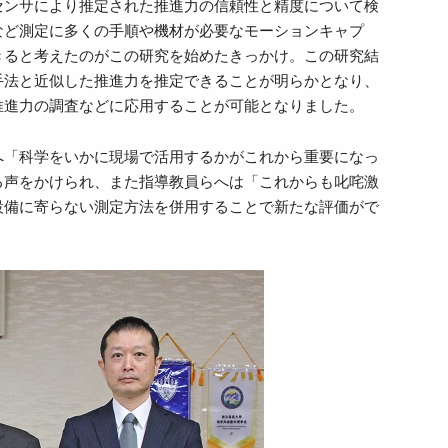
センサにより推定された推進力の信頼性と精度について検
など測定に多くの手順や機材が必要なモーションキャプ
きると考えたのがこの研究を始めたきっかけ。この研究結
手法と近似した推進力を推定できることが明らかとなり、
推進力の調査などに応用することが可能となりました。
へ「科学をいかに現場で活用するかがこれから重要になっ
る声をかけられ、また指導教員らへは「これからも叱咤激
設備に寄らない測定方法を併用することで新たな評価がで