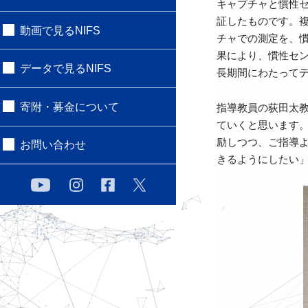
キャプチャと慣性
証したものです。
動画で見るNIFS
チャでの測定を、
果により、慣性セ
データで見るNIFS
長期間にわたって
寄附・募金について
指導教員の荻田太
ていくと思います
励しつつ、ご指導
お問い合わせ
きるようにしたい