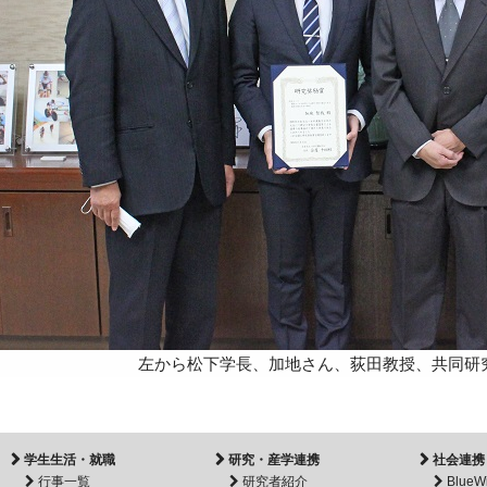
左から松下学長、加地さん、荻田教授、共同研
学生生活・就職
研究・産学連携
社会連携
行事一覧
研究者紹介
BlueW