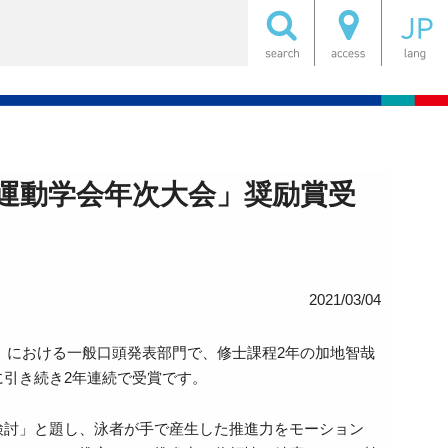
！
中運動学会年次大会」奨励賞受
2021/03/04
会」における一般口頭発表部門で、修士課程2年の加地智哉
引き続き2年連続で受賞です。
検討」と題し、泳者が手で産生した推進力をモーション