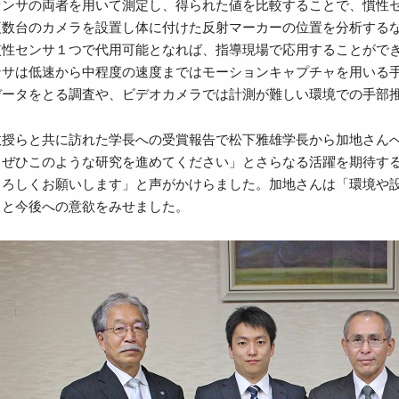
センサの両者を用いて測定し、得られた値を比較することで、慣性
複数台のカメラを設置し体に付けた反射マーカーの位置を分析する
慣性センサ１つで代用可能となれば、指導現場で応用することがで
ンサは低速から中程度の速度まではモーションキャプチャを用いる
データをとる調査や、ビデオカメラでは計測が難しい環境での手部
教授らと共に訪れた学長への受賞報告で松下雅雄学長から加地さん
。ぜひこのような研究を進めてください」とさらなる活躍を期待す
よろしくお願いします」と声がかけらました。加地さんは「環境や
」と今後への意欲をみせました。