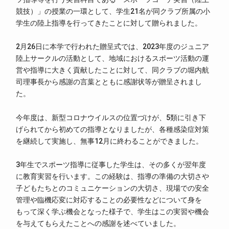
競技）」の授業の一環として、学生21名が同クラブ所属の小
学生の陸上指導を行ってきたことに対して贈られました。
2月26日に本学で行われた贈呈式では、2023年度のジュニア
陸上サークルの活動として、地域におけるスポーツ活動の運
営や指導に大きく貢献したことに対して、同クラブの堀内航
司理事長から感謝の言葉とともに感謝状等が贈呈されまし
た。
今年度は、新型コロナウイルスの位置づけが、5類に引き下
げられてから初めての指導となりましたが、各種感染症対策
を継続して実施し、無事12月に終わることができました。
3年生でスポーツ指導に従事した学生は、その多くが翌年度
に教育実習を行います。この経験は、指導の準備の大切さや
子どもたちとのコミュニケーションの大切さ、現場での安全
管理や臨機応変に対応することの必要性などについて身を
もって深く学ぶ機会となった様子で、学生はこの実習や機会
を与えてもらえたことへの感謝を述べていました。