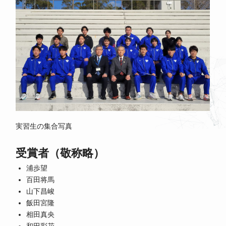
実習生の集合写真
受賞者（敬称略）
浦歩望
百田将馬
山下昌峻
飯田宮隆
相田真央