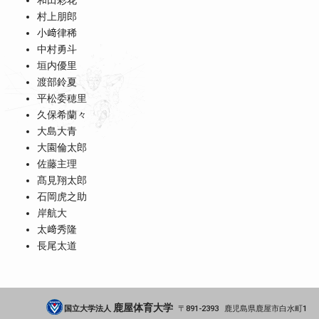
和田彩花
村上朋郎
小﨑律稀
中村勇斗
垣内優里
渡部鈴夏
平松委穂里
久保希蘭々
大島大青
大園倫太郎
佐藤主理
髙見翔太郎
石岡虎之助
岸航大
太﨑秀隆
長尾太道
鹿屋体育大学
国立大学法人
891-2393
鹿児島県
鹿屋市
白水町1