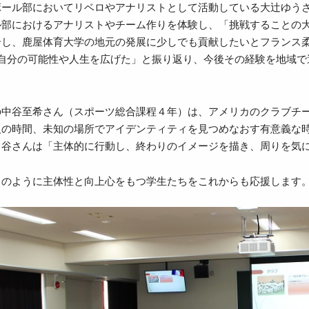
ボール部においてリベロやアナリストとして活動している大辻ゆう
ル部におけるアナリストやチーム作りを体験し、「挑戦することの
介し、鹿屋体育大学の地元の発展に少しでも貢献したいとフランス
は自分の可能性や人生を広げた」と振り返り、今後その経験を地域で
の中谷至希さん（スポーツ総合課程４年）は、アメリカのクラブチ
人の時間、未知の場所でアイデンティティを見つめなおす有意義な時
中谷さんは「主体的に行動し、終わりのイメージを描き、周りを気
このように主体性と向上心をもつ学生たちをこれからも応援します