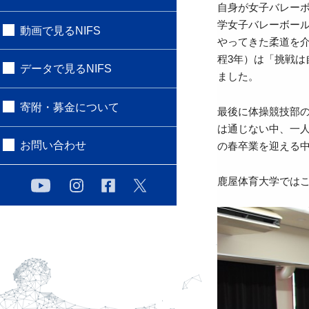
自身が女子バレー
学女子バレーボー
動画で見るNIFS
やってきた柔道を
程3年）は「挑戦
データで見るNIFS
ました。
寄附・募金について
最後に体操競技部
は通じない中、一
お問い合わせ
の春卒業を迎える
鹿屋体育大学では