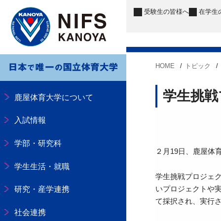
受験生
の皆様へ
在学生
HOME
トピック
学生挑戦
鹿屋体育大学について
入試情報
学部・研究科
２月19日、鹿屋体
学生生活・就職
学生挑戦プロジェ
いプロジェクトや
研究・産学連携
て採択され、実行
社会連携