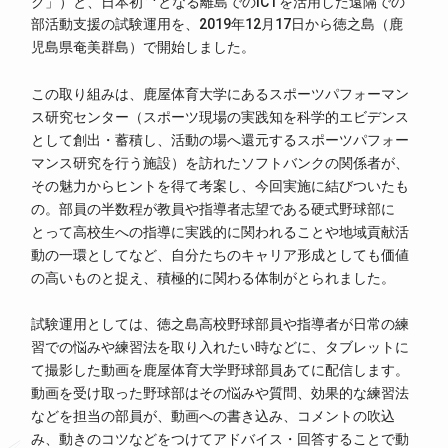
ク」）と、日本初
となる離島でのICTを活用した遠隔での
部活動支援の試験運用を、2019年12月17日から徳之島（鹿
児島県奄美群島）で開始しました。
この取り組みは、鹿屋体育大学にあるスポーツパフォーマン
ス研究センター（スポーツ現場の実践知を科学的エビデンス
として創出・蓄積し、活動の場へ還元するスポーツパフォー
マンス研究を行う施設）を訪れたソフトバンクの関係者が、
その魅力からヒントを得て考案し、今回実施に結びついたも
の。部員の半数程が教員や指導者志望である硬式野球部に
とって高校生への指導に実践的に関われることや地域貢献活
動の一環としてなど、自分たちのキャリア形成としても価値
の高いものと捉え、積極的に関わる体制がとられました。
試験運用としては、徳之島高校野球部員や指導者が日常の練
習での悩みや練習法を取り入れたい時などに、タブレットに
て撮影した動画を鹿屋体育大学野球部員あてに配信します。
動画を受け取った野球部はその悩みや質問、効果的な練習法
などを担当の部員が、動画への書き込み、コメントの吹込
み、動きのコツなどをつけてアドバイス・回答することで動