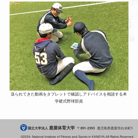
送られてきた動画をタブレットで確認しアドバイスを相談する本
学硬式野球部員
鹿屋体育大学
国立大学法人
891-2393
鹿児島県
鹿屋市
白水町1
©2024-
National Institute of Fitness and Sports in KANOYA.
All Rights Reserved.