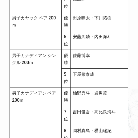
位
男子カヤック ペア 200
優
田原瞭太・下川拓樹
ｍ
勝
5
安藤久騎・内田海斗
位
男子カナディアン シン
優
佐藤博幸
グル 200ｍ
勝
5
下屋敷泰成
位
男子カナディアン ペア
優
柚野秀斗・岩男凌
200ｍ
勝
7
吉田俊吾・高比良海斗
位
8
岡村真鳥・横山瑞紀
位