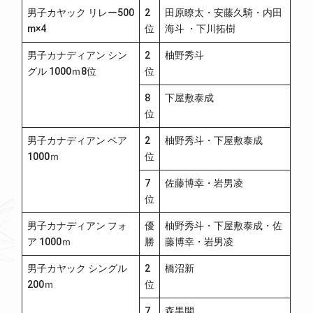
男子カヤック リレー500
2
田原瞭太・安藤久騎・内田
m×4
位
海斗 ・下川拓樹
男子カナディアン シン
2
柚野秀斗
グル 1000ｍ8位
位
8
下屋敷泰成
位
男子カナディアン ペア
2
柚野秀斗・下屋敷泰成
1000ｍ
位
7
佐藤博幸・岩男凌
位
男子カナディアン フォ
優
柚野秀斗・下屋敷泰成・佐
ア 1000ｍ
勝
藤博幸・岩男凌
男子カヤック シングル
2
橋沼新
200ｍ
位
7
森黒開