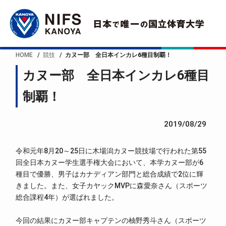
HOME
競技
カヌー部 全日本インカレ6種目制覇！
カヌー部 全日本インカレ6種目
制覇！
2019/08/29
令和元年8月20～25日に木場潟カヌー競技場で行われた第55
回全日本カヌー学生選手権大会において、本学カヌー部が6
種目で優勝、男子はカナディアン部門と総合成績で2位に輝
きました。また、女子カヤックMVPに森愛奈さん（スポーツ
総合課程4年）が選ばれました。
今回の結果にカヌー部キャプテンの柚野秀斗さん（スポーツ