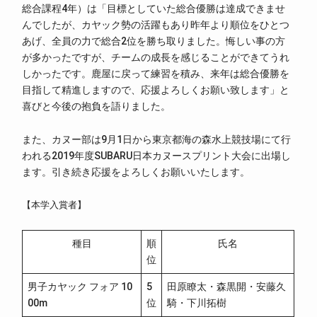
総合課程4年）は「目標としていた総合優勝は達成できませ
んでしたが、カヤック勢の活躍もあり昨年より順位をひとつ
あげ、全員の力で総合2位を勝ち取りました。悔しい事の方
が多かったですが、チームの成長を感じることができてうれ
しかったです。鹿屋に戻って練習を積み、来年は総合優勝を
目指して精進しますので、応援よろしくお願い致します」と
喜びと今後の抱負を語りました。
また、カヌー部は9月1日から東京都海の森水上競技場にて行
われる2019年度SUBARU日本カヌースプリント大会に出場し
ます。引き続き応援をよろしくお願いいたします。
【本学入賞者】
種目
順
氏名
位
男子カヤック フォア 10
5
田原瞭太・森黒開・安藤久
00m
位
騎・下川拓樹