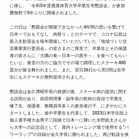
に移し、「令和5年度鹿屋体育大学卒業生等懇談会」が参加
費無料で5年ぶりに開催されました。
この日は「懇親会が開催できなかった4年間の思いを繋げて
日本一でおもてなし 肉祭り」とのテーマで、コロナ以前は
新入生歓迎会を毎年開催していただいていた『地域づくり交
流事業実行委員会』の皆さまのご厚意で、卒業生とその保護
者の皆さんに「大隅の食～日本一の黒牛～」を食べてもらい
たいと、食堂の方のご協力でその場で調理したステーキ400
皿分が振る舞われました。また、翌日26日から3日間は在学
生にもステーキが無料提供されました。
懇談会は金久博昭学長の挨拶の後、ステーキ肉の提供に関す
る説明があり、前田明理事・副学長の乾杯の音頭で卒業生、
修了生、保護者、教職員等多くの参加者の下、にぎやかにス
タートしました。途中卒業生を代表して、2023日本学生陸上
個人選手権大会男子三段跳で日本一に輝いた水野皓太さんか
ら大学への記念品として、屋内トレーニング場で使用する“パ
ワーラップ”の目録が金久学長に贈られました。再び歓談を挟