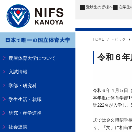
受験生
の皆様へ
在学生
HOME
トピック
令和６年
鹿屋体育大学について
入試情報
学部・研究科
令和６年４月５日
本年度は体育学部1
学生生活・就職
計222名が入学し
研究・産学連携
式では金久博昭学長
社会連携
り、「文」に相当