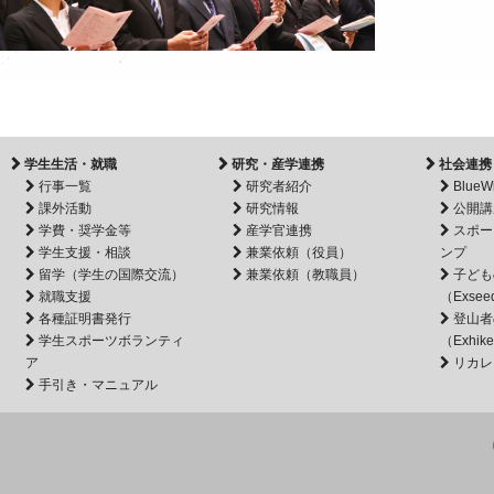
学生生活・就職
研究・産学連携
社会連携
行事一覧
研究者紹介
BlueW
課外活動
研究情報
公開講
学費・奨学金等
産学官連携
スポー
学生支援・相談
兼業依頼（役員）
ンプ
留学（学生の国際交流）
兼業依頼（教職員）
子ども
就職支援
（Exsee
各種証明書発行
登山者
学生スポーツボランティ
（Exhik
ア
リカレ
手引き・マニュアル