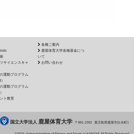
各種ご案内
inds
鹿屋体育大学各種基金につ
座
いて
ツサイエンスキャ
お問い合わせ
の運動プログラム
d）
の運動プログラム
e）
ント教育
鹿屋体育大学
国立大学法人
891-2393
鹿児島県
鹿屋市
白水町1
©2024-
National Institute of Fitness and Sports in KANOYA.
All Rights Reserved.