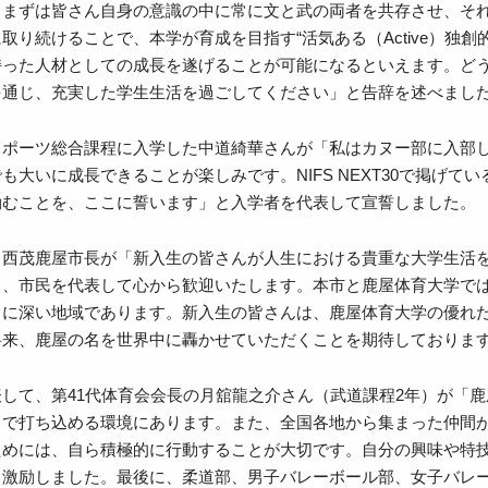
。まずは皆さん自身の意識の中に常に文と武の両者を共存させ、そ
続けることで、本学が育成を目指す“活気ある（Active）独創的な（Cre
持った人材としての成長を遂げることが可能になるといえます。ど
を通じ、充実した学生生活を過ごしてください」と告辞を述べまし
スポーツ総合課程に入学した中道綺華さんが「私はカヌー部に入部
大いに成長できることが楽しみです。NIFS NEXT30で掲げているA
励むことを、ここに誓います」と入学者を代表して宣誓しました。
中西茂鹿屋市長が「新入生の皆さんが人生における貴重な大学生活
、市民を代表して心から歓迎いたします。本市と鹿屋体育大学では
常に深い地域であります。新入生の皆さんは、鹿屋体育大学の優れ
将来、鹿屋の名を世界中に轟かせていただくことを期待しておりま
して、第41代体育会会長の月舘龍之介さん（武道課程2年）が「
力で打ち込める環境にあります。また、全国各地から集まった仲間
ためには、自ら積極的に行動することが大切です。自分の興味や特
と激励しました。最後に、柔道部、男子バレーボール部、女子バレ