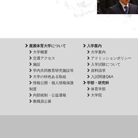
鹿屋体育大学について
入学案内
大学概要
大学案内
交通アクセス
アドミッションポリシー
施設
入学試験について
学内共同教育研究施設等
資料請求
大学の特色ある取組
入試関連Q&A
情報公開・個人情報保護
学部・研究科
制度
体育学部
内部統制・公益通報
大学院
教職員公募