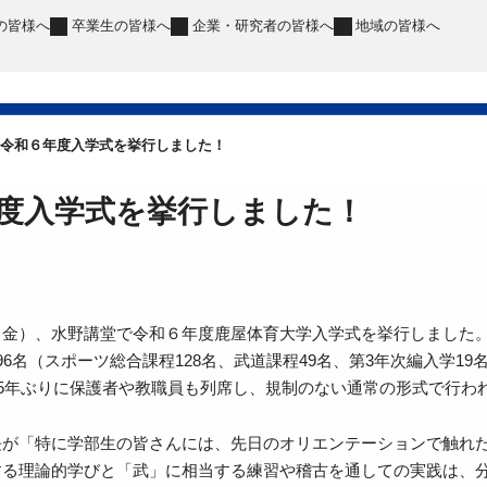
の皆様へ
卒業生
の皆様へ
企業・研究者
の皆様へ
地域
の皆様へ
令和６年度入学式を挙行しました！
度入学式を挙行しました！
（金）、水野講堂で令和６年度鹿屋体育大学入学式を挙行しました
96名（スポーツ総合課程128名、武道課程49名、第3年次編入学1
、5年ぶりに保護者や教職員も列席し、規制のない通常の形式で行わ
が「特に学部生の皆さんには、先日のオリエンテーションで触れた
する理論的学びと「武」に相当する練習や稽古を通しての実践は、