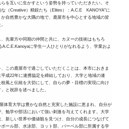
れらを互いに生かすという姿勢を持っていただきたい。そ
ative）精鋭たち（Elites）：A.C.E KANOYA”に
うか自然豊かな大隅の地で、鹿屋市を中心とする地域の皆
た。
し、先輩方や同期の仲間と共に、カヌーの技術はもちろ
.C.E.Kanoyaに学生一人ひとりがなれるよう、学業およ
を、この鹿屋市で過ごしていただくことは、本市におきま
平成22年に連携協定を締結しており、大学と地域の連
た校風と伝統を大切にして、自らの夢・目標の実現に向け
す」と祝辞を述べました。
鹿屋体育大学は豊かな自然と充実した施設に恵まれ、自分が
が、勉学や部活において強い刺激を与えてくれます。大学
技、新しい世界や価値観を見つけ、自分の成長につなげて
ーボール部、水泳部、ヨット部、バーベル部に所属する学