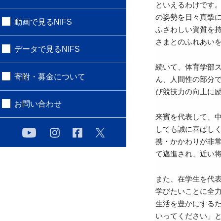
といえるわけです
の姿勢を日々真摯に取り
動画で見るNIFS
ふさわしい資質を
さまとのふれあい
データで見るNIFS
続いて、体育学部
寄附・募金について
ん、人間性の部分でも
び競技力の向上に
お問い合わせ
来賓を代表して、
しても誠に喜ばしく
携・かかわりが非
て邁進され、近い
また、在学生を代表
学びたいことに全
生活を豊かにする
いってください」