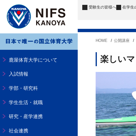
受験生
の皆様へ
在学生
HOME
公開講座
楽しいマ
鹿屋体育大学について
入試情報
学部・研究科
学生生活・就職
研究・産学連携
社会連携