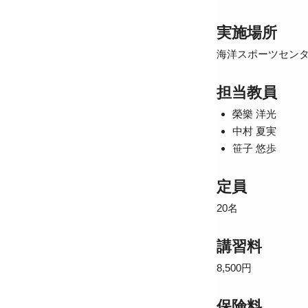
実施場所
海洋スポーツセン
担当教員
榮樂 洋光
中村 夏実
笹子 悠歩
定員
20名
講習料
8,500円
保険料