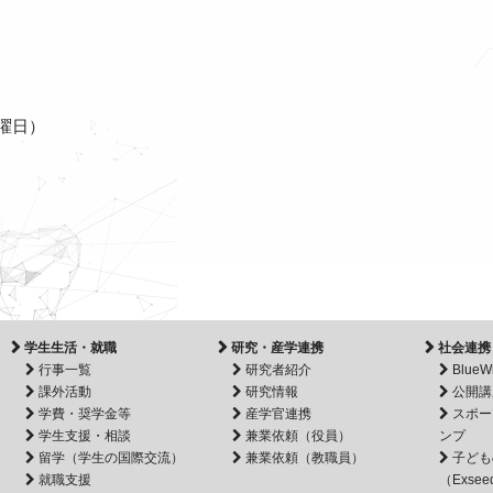
月曜日）
学生生活・就職
研究・産学連携
社会連携
行事一覧
研究者紹介
BlueW
課外活動
研究情報
公開講
学費・奨学金等
産学官連携
スポー
学生支援・相談
兼業依頼（役員）
ンプ
留学（学生の国際交流）
兼業依頼（教職員）
子ども
就職支援
（Exsee