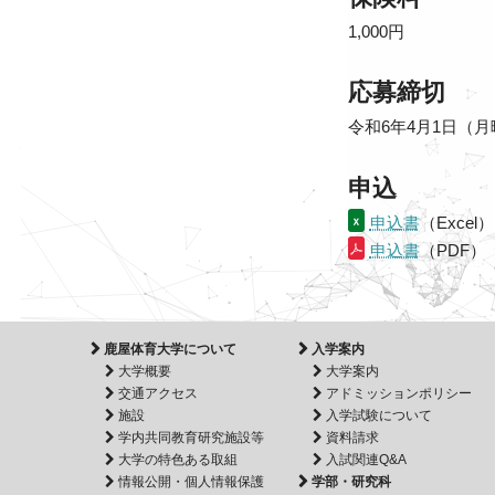
1,000円
応募締切
令和6年4月1日（
申込
申込書
（Excel）
申込書
（PDF）
鹿屋体育大学について
入学案内
大学概要
大学案内
交通アクセス
アドミッションポリシー
施設
入学試験について
学内共同教育研究施設等
資料請求
大学の特色ある取組
入試関連Q&A
情報公開・個人情報保護
学部・研究科