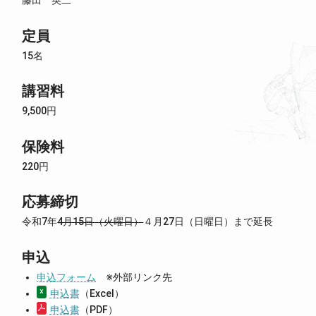
定員
15名
講習料
9,500円
保険料
220円
応募締切
令和7年
4月15日（火曜日）
４月27日（日曜日）まで延長
申込
申込フォーム
※外部リンク先
申込書
（Excel）
申込書
（PDF）