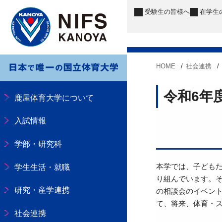
受験生
の皆様へ
在学生
HOME
社会連携
令和6年度
鹿屋体育大学について
入試情報
学部・研究科
本学では、子ども
学生生活・就職
り組んでいます。
研究・産学連携
の相談会のイベン
て、将来、体育・
社会連携