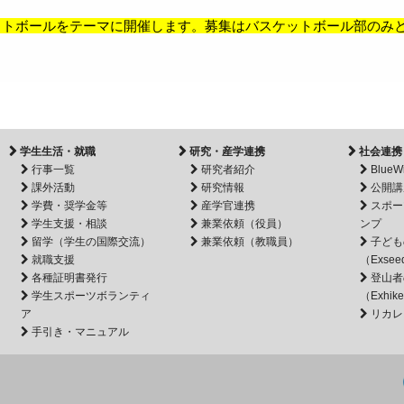
ットボールをテーマに開催します。募集はバスケットボール部のみ
学生生活・就職
研究・産学連携
社会連携
行事一覧
研究者紹介
BlueW
課外活動
研究情報
公開講
学費・奨学金等
産学官連携
スポー
学生支援・相談
兼業依頼（役員）
ンプ
留学（学生の国際交流）
兼業依頼（教職員）
子ども
就職支援
（Exsee
各種証明書発行
登山者
学生スポーツボランティ
（Exhik
ア
リカレ
手引き・マニュアル