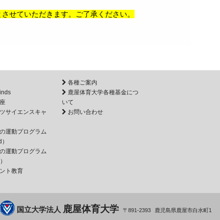
とさせていただきます。ご了承ください。
各種ご案内
inds
鹿屋体育大学各種基金につ
座
いて
ツサイエンスキャ
お問い合わせ
の運動プログラム
d）
の運動プログラム
e）
ント教育
鹿屋体育大学
国立大学法人
891-2393
鹿児島県
鹿屋市
白水町1