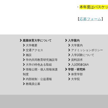
・
本年度はバスケ
【
応募フォーム
】
鹿屋体育大学について
入学案内
大学概要
大学案内
交通アクセス
アドミッションポリシー
施設
入学試験について
学内共同教育研究施設等
資料請求
大学の特色ある取組
入試関連Q&A
情報公開・個人情報保護
学部・研究科
制度
体育学部
内部統制・公益通報
大学院
教職員公募