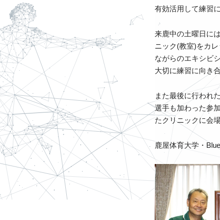
有効活用して練習
来鹿中の土曜日に
ニック(教室)をカ
ながらのエキシビ
大切に練習に向き
また最後に行われ
選手も加わった参
たクリニックに会
鹿屋体育大学・Bl