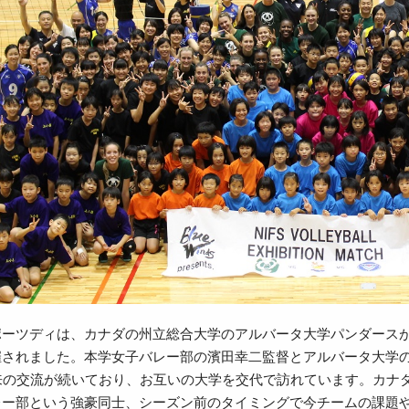
ポーツディは、カナダの州立総合大学のアルバータ大学パンダース
されました。本学女子バレー部の濱田幸二監督とアルバータ大学のLau
年来の交流が続いており、お互いの大学を交代で訪れています。カナ
レー部という強豪同士、シーズン前のタイミングで今チームの課題