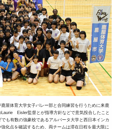
が鹿屋体育大学女子バレー部と合同練習を行うために来鹿
rie Eisler監督とが指導方針などで意気投合したこと
ダでも有数の強豪校であるアルバータ大学と西日本インカ
や強化点を確認するため、両チームは滞在日程を最大限に