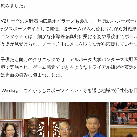
に励みました。
はV2リーグの大野石油広島オイラーズも参加し、地元のバレーボー
レッジスポーツデイとして開催。各チームが入れ替わりながら対戦
ションマッチでは、細かな指導等を真剣に受ける姿や最後までボー
合う姿が見受けられ、ノート片手にメモを取りながら応援していた
た子供たち向けのクリニックでは、アルバータ大学パンダース大野
加型で実施され、ゲーム感覚でできるようなトライアル練習や英語
場は満面の笑みに包まれました。
ue Windsは、これからもスポーツイベント等を通じ地域の活性