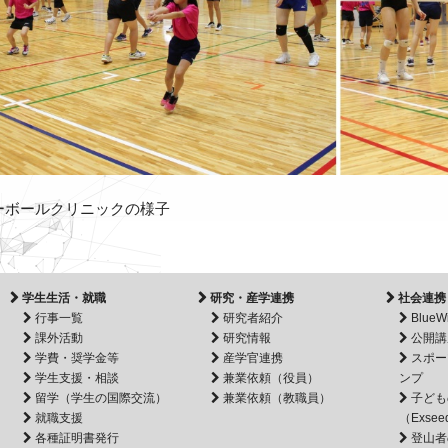
レーボールクリニックの様子
学生生活・就職
研究・産学連携
社会連携
行事一覧
研究者紹介
BlueW
課外活動
研究情報
公開講
学費・奨学金等
産学官連携
スポー
学生支援・相談
兼業依頼（役員）
ンプ
留学（学生の国際交流）
兼業依頼（教職員）
子ども
就職支援
（Exsee
各種証明書発行
登山者