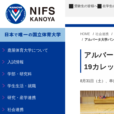
受験生
の皆様へ
在学生
HOME
社会連携
アルバータ大学パンダ
鹿屋体育大学について
アルバータ
入試情報
19カレ
学部・研究科
8月31日（土）、串良
学生生活・就職
研究・産学連携
社会連携