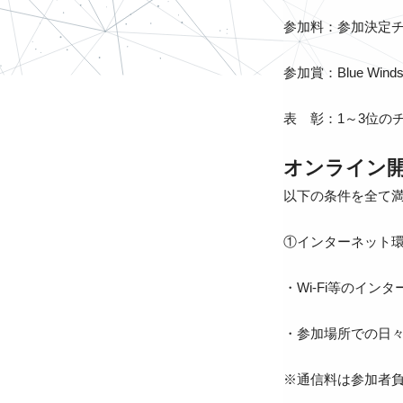
参加料：参加決定チ
参加賞：Blue W
表 彰：1～3位の
オンライン
以下の条件を全て
①インターネット
・Wi-Fi等のイ
・参加場所での日
※通信料は参加者