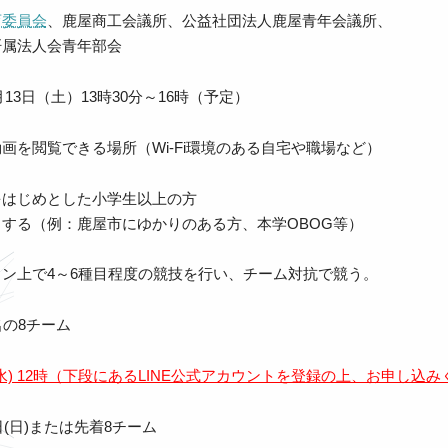
育委員会
、鹿屋商工会議所、公益社団法人鹿屋青年会議所、
肝属法人会青年部会
月13日（土）13時30分～16時（予定）
画を閲覧できる場所（Wi-Fi環境のある自宅や職場など）
をはじめとした小学生以上の方
する（例：鹿屋市にゆかりのある方、本学OBOG等）
ン上で4～6種目程度の競技を行い、チーム対抗で競う。
名の8チーム
(水) 12時（下段にあるLINE公式アカウントを登録の上、お申し込
日(日)または先着8チーム