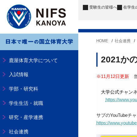
受験生
の皆様へ
在学生
HOME
社会連携
2021
鹿屋体育大学について
入試情報
※11月12日更新
当
学部・研究科
大学公式チャンネ
https://www.
学生生活・就職
サブのYouTubeチ
研究・産学連携
https://www.you
社会連携