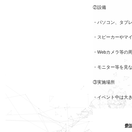
②設備
・パソコン、タブ
・スピーカーやマ
・Webカメラ等の
・モニター等を見
③実施場所
・イベント中は大