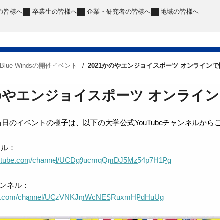
の皆様へ
卒業生
の皆様へ
企業・研究者
の皆様へ
地域
の皆様へ
Blue Windsの開催イベント
2021かのやエンジョイスポーツ オンライン
かのやエンジョイスポーツ オンライ
日のイベントの様子は、以下の大学公式YouTubeチャンネルから
ル：
youtube.com/channel/UCDg9ucmqQmDJ5Mz54p7H1Pg
ャンネル：
tube.com/channel/UCzVNKJmWcNESRuxmHPdHuUg