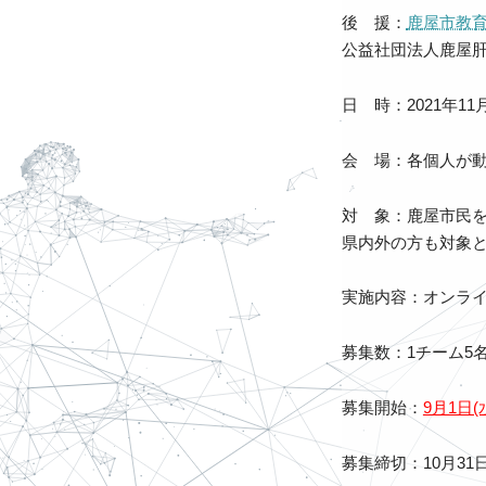
後 援：
鹿屋市教
公益社団法人鹿屋
日 時：2021年11
会 場：各個人が動
対 象：鹿屋市民
県内外の方も対象と
実施内容：オンライ
募集数：1チーム5
募集開始：
9月1日
募集締切：10月31