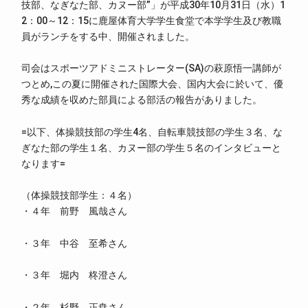
技部、なぎなた部、カヌー部”」が平成30年10月31日（水）1
2：00～12：15に鹿屋体育大学学生食堂で本学学生及び教職
員がランチをする中、開催されました。
司会はスポーツアドミニストレーター(SA)の萩原悟一講師が
つとめ,この夏に開催された国際大会、国内大会に於いて、優
秀な成績を収めた部員による部活の報告がありました。
=以下、体操競技部の学生4名、自転車競技部の学生３名、な
ぎなた部の学生１名、カヌー部の学生５名のインタビューと
なります=
（体操競技部学生：４名）
・４年 前野 風哉さん
・３年 中谷 至希さん
・３年 堀内 柊澄さん
・２年 杉野 正尭さん