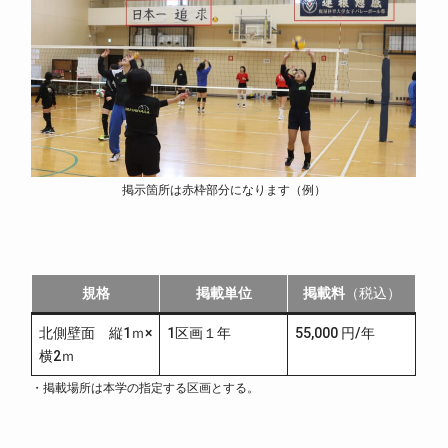
掲示箇所は赤枠部分になります（例）
規格
掲載単位
掲載料
（税込）
北側壁面 縦1ｍ×
1区画１年
55,000 円/年
横2ｍ
・掲載場所は本学の指定する区画とする。