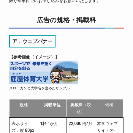
限り年単位でのお申し込みをお願いいたします。
広告の規格・掲載料
ア．ウェブバナー
参考画像（イメージ）
スローガンと大学名を含めたサンプル
規格
掲載単位
掲載料
（税
備考
込）
表示サイ
1枠 1か月
22,000 円/月
本学ウェブ
ズ：縦 80px
サイトの