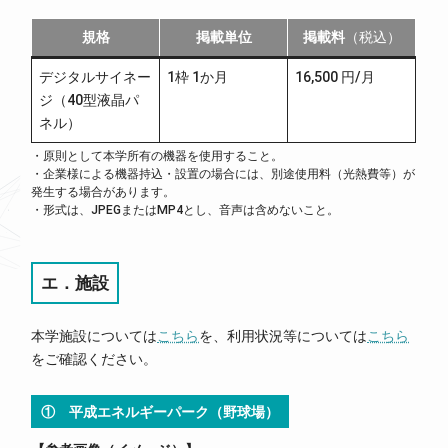
規格
掲載単位
掲載料
（税込）
デジタルサイネー
1枠 1か月
16,500 円/月
ジ（40型液晶パ
ネル）
・原則として本学所有の機器を使用すること。
・企業様による機器持込・設置の場合には、別途使用料（光熱費等）が
発生する場合があります。
・形式は、JPEGまたはMP4とし、音声は含めないこと。
エ．施設
本学施設については
こちら
を、利用状況等については
こちら
をご確認ください。
① 平成エネルギーパーク（野球場）