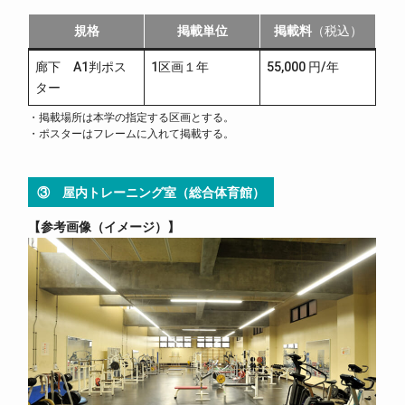
規格
掲載単位
掲載料
（税込）
廊下 A1判ポス
1区画１年
55,000 円/年
ター
・掲載場所は本学の指定する区画とする。
・ポスターはフレームに入れて掲載する。
③ 屋内トレーニング室（総合体育館）
参考画像（イメージ）