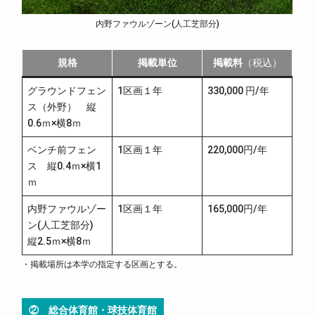
内野ファウルゾーン(人工芝部分)
規格
掲載単位
掲載料
（税込）
グラウンドフェン
1区画１年
330,000 円/年
ス（外野） 縦
0.6ｍ×横8ｍ
ベンチ前フェン
1区画１年
220,000円/年
ス 縦0.4ｍ×横1
ｍ
内野ファウルゾー
1区画１年
165,000円/年
ン(人工芝部分)
縦2.5ｍ×横8ｍ
・掲載場所は本学の指定する区画とする。
② 総合体育館・球技体育館