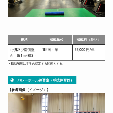
規格
掲載単位
掲載料
（税込）
北側及び南側壁
1区画１年
55,000 円/年
面 縦1ｍ×横2ｍ
・掲載場所は本学の指定する区画とする。
④ バレーボール練習室（球技体育館）
参考画像（イメージ）