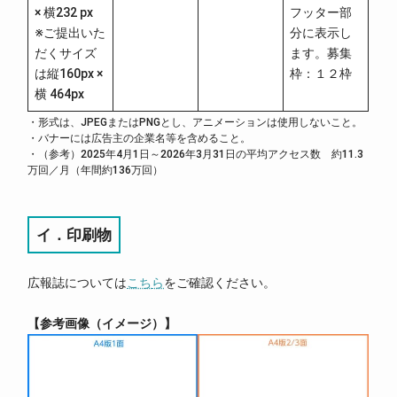
× 横232 px
フッター部
※ご提出いた
分に表示し
だくサイズ
ます。募集
は縦160px ×
枠：１２枠
横 464px
・形式は、JPEGまたはPNGとし、アニメーションは使用しないこと。
・バナーには広告主の企業名等を含めること。
・（参考）2025年4月1日～2026年3月31日の平均アクセス数 約11.3
万回／月（年間約136万回）
イ．印刷物
広報誌については
こち
ら
をご確認ください。
参考画像（イメージ）