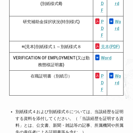
(別紙様式8)
D
rd
F
研究補助金採択状況(特別様式)
P
Wo
D
rd
F
※(見本)別紙様式１～別紙様式８
見本(PDF)
VERIFICATION OF EMPLOYMENT(又は勤
Word
務態様証明書)
在職証明書（別紙①）
P
Wo
D
rd
F
別紙様式４および別紙様式６については、当該経歴を証明
する資料を添付してください。（「当該経歴を証明する資
料」とは、公文書、新聞・雑誌等の記事、所属機関や所属
先の責任者による証明書等を含む。）