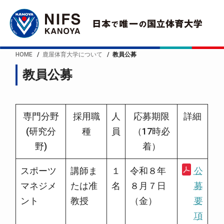
HOME
鹿屋体育大学について
教員公募
教員公募
専門分野
採用職
人
応募期限
詳細
(研究分
種
員
（17時必
野)
着）
スポーツ
講師ま
１
令和８年
公
マネジメ
たは准
名
８月７日
募
ント
教授
（金）
要
項