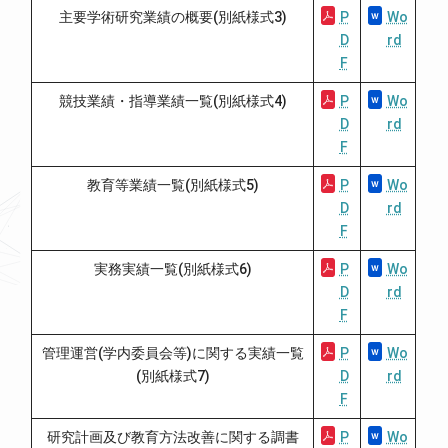
主要学術研究業績の概要(別紙様式3)
P
Wo
D
rd
F
競技業績・指導業績一覧(別紙様式4)
P
Wo
D
rd
F
教育等業績一覧(別紙様式5)
P
Wo
D
rd
F
実務実績一覧(別紙様式6)
P
Wo
D
rd
F
管理運営(学内委員会等)に関する実績一覧
P
Wo
(別紙様式7)
D
rd
F
研究計画及び教育方法改善に関する調書
P
Wo