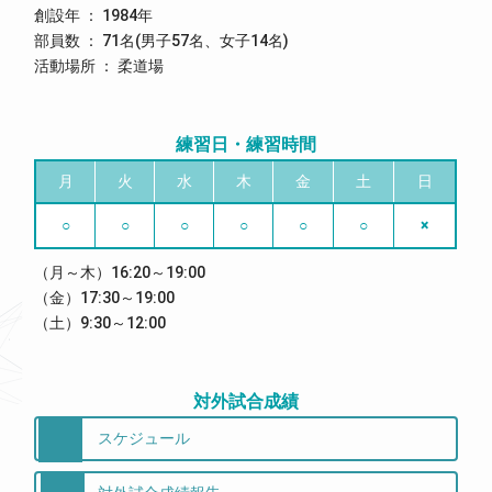
創設年 ： 1984年
部員数 ： 71名(男子57名、女子14名)
活動場所 ： 柔道場
練習日・練習時間
月
火
水
木
金
土
日
○
○
○
○
○
○
×
（月～木）16:20～19:00
（金）17:30～19:00
（土）9:30～12:00
対外試合成績
スケジュール