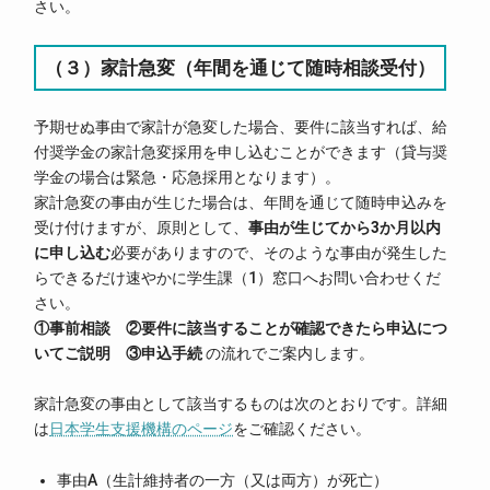
さい。
（３）家計急変（年間を通じて随時相談受付）
予期せぬ事由で家計が急変した場合、要件に該当すれば、給
付奨学金の家計急変採用を申し込むことができます（貸与奨
学金の場合は緊急・応急採用となります）。
家計急変の事由が生じた場合は、年間を通じて随時申込みを
受け付けますが、原則として、
事由が生じてから3か月以内
に申し込む
必要がありますので、そのような事由が発生した
らできるだけ速やかに学生課（1）窓口へお問い合わせくだ
さい。
①事前相談 ②要件に該当することが確認できたら申込につ
いてご説明 ③申込手続
の流れでご案内します。
家計急変の事由として該当するものは次のとおりです。詳細
は
日本学生支援機構のページ
をご確認ください。
事由A（生計維持者の一方（又は両方）が死亡）