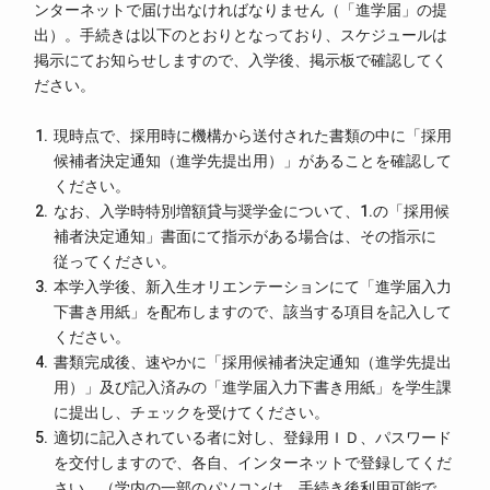
ンターネットで届け出なければなりません（「進学届」の提
出）。手続きは以下のとおりとなっており、スケジュールは
掲示にてお知らせしますので、入学後、掲示板で確認してく
ださい。
現時点で、採用時に機構から送付された書類の中に「採用
候補者決定通知（進学先提出用）」があることを確認して
ください。
なお、入学時特別増額貸与奨学金について、1.の「採用候
補者決定通知」書面にて指示がある場合は、その指示に
従ってください。
本学入学後、新入生オリエンテーションにて「進学届入力
下書き用紙」を配布しますので、該当する項目を記入して
ください。
書類完成後、速やかに「採用候補者決定通知（進学先提出
用）」及び記入済みの「進学届入力下書き用紙」を学生課
に提出し、チェックを受けてください。
適切に記入されている者に対し、登録用ＩＤ、パスワード
を交付しますので、各自、インターネットで登録してくだ
さい。（学内の一部のパソコンは、手続き後利用可能で