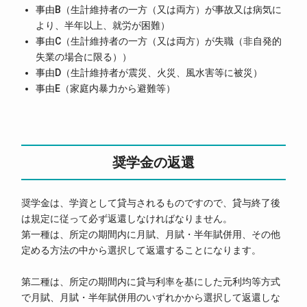
事由B（生計維持者の一方（又は両方）が事故又は病気に
より、半年以上、就労が困難）
事由C（生計維持者の一方（又は両方）が失職（非自発的
失業の場合に限る））
事由D（生計維持者が震災、火災、風水害等に被災）
事由E（家庭内暴力から避難等）
奨学金の返還
奨学金は、学資として貸与されるものですので、貸与終了後
は規定に従って必ず返還しなければなりません。
第一種は、所定の期間内に月賦、月賦・半年賦併用、その他
定める方法の中から選択して返還することになります。
第二種は、所定の期間内に貸与利率を基にした元利均等方式
で月賦、月賦・半年賦併用のいずれかから選択して返還しな