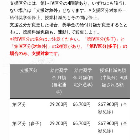
支援区分には、第Ⅰ～Ⅳ区分の4段階あり、いずれにも該当し
ない場合は「支援対象外」となります。
※支援区分対象外＝
給付奨学金停止、授業料減免もその間は停止。
支援区分が変更した場合、奨学金の給付月額が変更するとと
もに、授業料減免額も、連動して変更します。
※第Ⅳ区分の場合はご注意ください。「第Ⅳ区分(多子)」と
「第Ⅳ区分(対象外)」の2種類があり、
「第Ⅳ区分(多子)」の
場合のみ、支援対象
です。
支援区分
給付奨学
給付奨学
授業料減免額
金 月額
金 月額(自
（半期分）※減
(自宅通
宅外通学)
額される額
学)
第Ⅰ区分
29,200円
66,700円
267,900円（全
額免除）
第Ⅰ区分（多子）
29,200円
66,700円
267,900円（全
額免除）