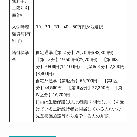
無利子、
上限年利
率3％）
入学時増
10・20・30・40・50万円から選択
額貸与(有
利子)
給付奨学
自宅通学【第Ⅰ区分】29,200円(33,300円)
金
【第Ⅱ区分】19,500円(22,200円) 【第Ⅲ区
分】9,800円(11,100円) 【第Ⅳ区分】7,300円
(8,400円)
自宅外通学【第Ⅰ区分】66,700円 【第Ⅱ区
分】44,500円 【第Ⅲ区分】22,300円 【第
Ⅳ区分】16,700円
( )内は生活保護(扶助の種類を問わない。)を受
けている生計維持者と同居している人および
児童養護施設等から通学する人の月額。