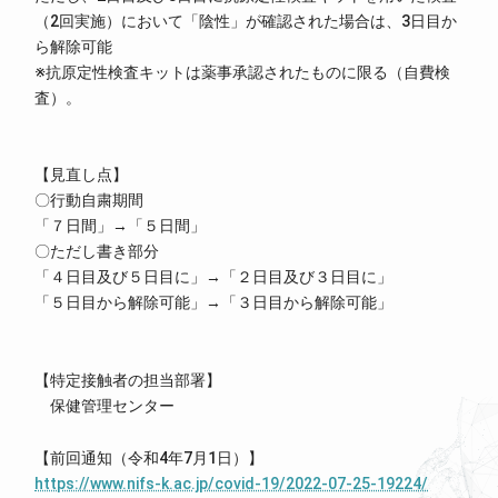
（2回実施）において「陰性」が確認された場合は、3日目か
ら解除可能
※抗原定性検査キットは薬事承認されたものに限る（自費検
査）。
【見直し点】
〇行動自粛期間
「７日間」→「５日間」
〇ただし書き部分
「４日目及び５日目に」→「２日目及び３日目に」
「５日目から解除可能」→「３日目から解除可能」
【特定接触者の担当部署】
保健管理センター
【前回通知（令和4年7月1日）】
https://www.nifs-k.ac.jp/covid-19/2022-07-25-19224/