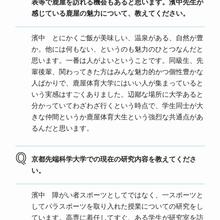
表等で鹿屋を訪れる機会もあると思います。濱中先生が
感じている鹿屋の魅力について、教えてください。
濱中 とにかくご飯が美味しい、温泉がある、自然が豊
か。他には何もない、というのも魅力のひとつなんだと
思います。一番は人がよいということです。同級生、先
輩後輩、関わってきた方はみんな魅力的かつ個性豊かな
人ばかりで、鹿屋体育大学にはいい人が集まっていると
いう実感はすごくありました。辺鄙な場所に大学あると
分かっていてわざわざ行くという時点で、学生同士が大
きな仲間というか鹿屋体育大生という強烈な共通点があ
るんだと思います。
京都先端科学大学での現在の研究内容を教えてくださ
い。
濱中 障がい者スポーツとしてではなく、一スポーツと
してパラスポーツを取り入れた授業についての研究をし
ています。高専に着任してすぐ、ある学生が研究室を訪