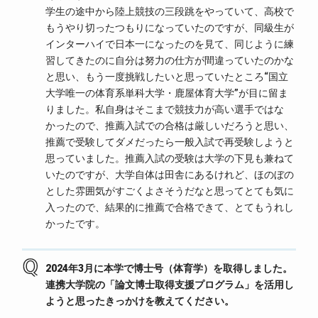
学生の途中から陸上競技の三段跳をやっていて、高校で
もうやり切ったつもりになっていたのですが、同級生が
インターハイで日本一になったのを見て、同じように練
習してきたのに自分は努力の仕方が間違っていたのかな
と思い、もう一度挑戦したいと思っていたところ“国立
大学唯一の体育系単科大学・鹿屋体育大学”が目に留ま
りました。私自身はそこまで競技力が高い選手ではな
かったので、推薦入試での合格は厳しいだろうと思い、
推薦で受験してダメだったら一般入試で再受験しようと
思っていました。推薦入試の受験は大学の下見も兼ねて
いたのですが、大学自体は田舎にあるけれど、ほのぼの
とした雰囲気がすごくよさそうだなと思ってとても気に
入ったので、結果的に推薦で合格できて、とてもうれし
かったです。
2024年3月に本学で博士号（体育学）を取得しました。
連携大学院の「論文博士取得支援プログラム」を活用し
ようと思ったきっかけを教えてください。