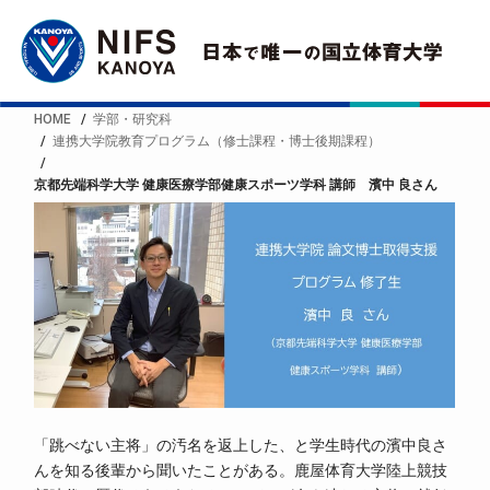
HOME
学部・研究科
連携大学院教育プログラム（修士課程・博士後期課程）
京都先端科学大学 健康医療学部健康スポーツ学科 講師 濱中 良さん
「跳べない主将」の汚名を返上した、と学生時代の濱中良さ
んを知る後輩から聞いたことがある。鹿屋体育大学陸上競技