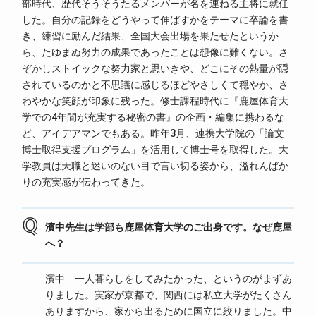
部時代、歴代そうそうたるメンバーが名を連ねる主将に就任
した。自分の記録をどうやって伸ばすかをテーマに卒論を書
き、練習に励んだ結果、全国大会出場を果たせたというか
ら、たゆまぬ努力の成果であったことは想像に難くない。さ
ぞかしストイックな努力家と思いきや、どこにその熱量が隠
されているのかと不思議に感じるほどやさしくて穏やか、さ
わやかな笑顔が印象に残った。修士課程時代に『鹿屋体育大
学での4年間が充実する秘密の書』の企画・編集に携わるな
ど、アイデアマンでもある。昨年3月、連携大学院の「論文
博士取得支援プログラム」を活用して博士号を取得した。大
学教員は天職と迷いのない目で言い切る姿から、溢れんばか
りの充実感が伝わってきた。
濱中先生は学部も鹿屋体育大学のご出身です。なぜ鹿屋
へ？
濱中 一人暮らしをしてみたかった、というのがまずあ
りました。実家が京都で、関西には私立大学がたくさん
ありますから、家から出るために国立に絞りました。中