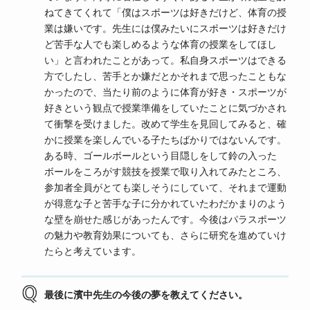
ねてきてくれて「僕はスポーツは好きだけど、体育の授
業は嫌いです。先生には僕みたいにスポーツは好きだけ
ど苦手な人でも楽しめるような体育の授業をしてほし
い」と言われたことがあって。私自身スポーツはできる
方でしたし、苦手とか嫌だとかそれまで思ったこともな
かったので、当たり前のように体育が好き・スポーツが
好きという観点で授業準備をしていたことに気づかされ
て衝撃を受けました。改めて学生を見回してみると、確
かに授業を楽しんでいる子たちばかりではないんです。
ある時、ゴールボールという目隠しをして鈴の入った
ボールをころがす競技を授業で取り入れてみたところ、
参加者全員がとても楽しそうにしていて、それまで運動
が得意な子と苦手な子に分かれていたわだかまりのよう
な壁を崩せた感じがあったんです。今後はパラスポーツ
の魅力や教育効果についても、さらに研究を進めていけ
たらと考えています。
最後に濱中先生の今後の夢を教えてください。