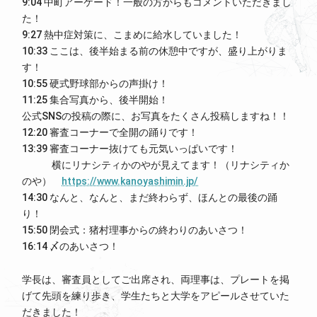
9:04 中町アーケード！一般の方からもコメントいただきまし
た！
9:27 熱中症対策に、こまめに給水していました！
10:33 ここは、後半始まる前の休憩中ですが、盛り上がりま
す！
10:55 硬式野球部からの声掛け！
11:25 集合写真から、後半開始！
公式SNSの投稿の際に、お写真をたくさん投稿しますね！！
12:20 審査コーナーで全開の踊りです！
13:39 審査コーナー抜けても元気いっぱいです！
横にリナシティかのやが見えてます！（リナシティか
のや）
https://www.kanoyashimin.jp/
14:30 なんと、なんと、まだ終わらず、ほんとの最後の踊
り！
15:50 閉会式：猪村理事からの終わりのあいさつ！
16:14 〆のあいさつ！
学長は、審査員としてご出席され、両理事は、プレートを掲
げて先頭を練り歩き、学生たちと大学をアピールさせていた
だきました！