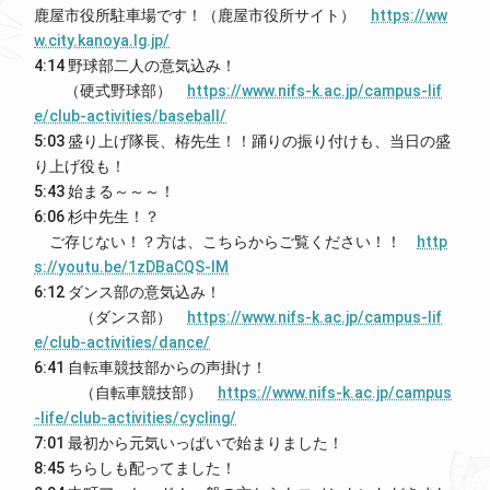
鹿屋市役所駐車場です！（鹿屋市役所サイト）
https://ww
w.city.kanoya.lg.jp/
4:14 野球部二人の意気込み！
（硬式野球部）
https://www.nifs-k.ac.jp/campus-lif
e/club-activities/baseball/
5:03 盛り上げ隊長、栫先生！！踊りの振り付けも、当日の盛
り上げ役も！
5:43 始まる～～～！
6:06 杉中先生！？
ご存じない！？方は、こちらからご覧ください！！
http
s://youtu.be/1zDBaCQS-lM
6:12 ダンス部の意気込み！
（ダンス部）
https://www.nifs-k.ac.jp/campus-lif
e/club-activities/dance/
6:41 自転車競技部からの声掛け！
（自転車競技部）
https://www.nifs-k.ac.jp/campus
-life/club-activities/cycling/
7:01 最初から元気いっぱいで始まりました！
8:45 ちらしも配ってました！