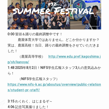
0:00 冒頭＆踊りの最終調整中です！
鹿屋体育大学ではありません。どこか分かりますか？
実は、鹿屋高校！当日、踊りの最終調整をさせていただきま
した！
（鹿屋高等学校）
http://www.edu.pref.kagoshima.j
p/sh/kanoya/
1:48 2025年8月2日！NIFS学生広報スタッフ3人の意気込みか
ら！
（NIFS学生広報スタッフ）
https://www.nifs-k.ac.jp/aboutus/overview/public-relation
s/student-pr-staff/
3:15 わくわく、はじまるぞ～
4:06 記念写真撮りました！