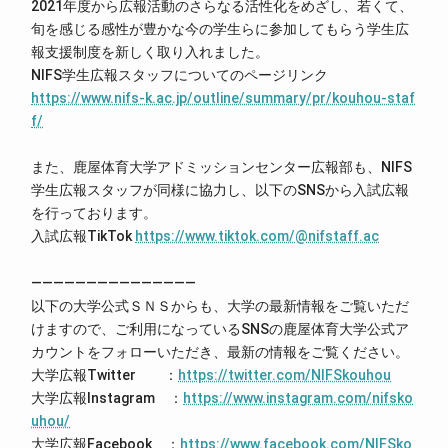
2021年度から広報活動のさらなる活性化をめざし、若くて、
旬を感じる感性が豊かな今の学生らに参加してもらう学生広
報支援制度を新しく取り入れました。
NIFS学生広報スタッフについてのページリンク
https://www.nifs-k.ac.jp/outline/summary/pr/kouhou-staf
f/
また、鹿屋体育大学アドミッションセンター広報部も、NIFS
学生広報スタッフが同様に協力し、以下のSNSから入試広報
を行っております。
入試広報TikTok
https://www.tiktok.com/@nifstaff.ac
―――――――――――――――
以下の大学公式ＳＮＳからも、大学の最新情報をご覧いただ
けますので、ご利用になっているSNSの鹿屋体育大学公式ア
カウントをフォローいただき、最新の情報をご覧ください。
大学広報Twitter ：
https://twitter.com/NIFSkouhou
大学広報Instagram ：
https://www.instagram.com/nifsko
uhou/
大学広報Facebook ：
https://www.facebook.com/NIFSko