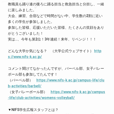
教職員も踊り連の後ろに踊る担当と救急担当と分担し、一緒
に楽しみました。
大会、練習、合宿などで時間がない中、学生数の2割に近い
多くの学生が参加しました。
参加した皆様、応援いただいた皆様、たくさんの笑顔をあり
がとうございました！
実は…、今年も第2位！3年連続！来年、リベンジ！！！
どんな大学か気になる？ （大学公式ウェブサイト）
http
s://www.nifs-k.ac.jp/
コメント聞けてなかったんですが、バーベル部、女子バレー
ボール部も参加してたんです！
（バーベル部）
https://www.nifs-k.ac.jp/campus-life/clu
b-activities/barbell/
（女子バレーボール部）
https://www.nifs-k.ac.jp/campus
-life/club-activities/womens-volleyball/
▼NIFS学生広報スタッフとは？