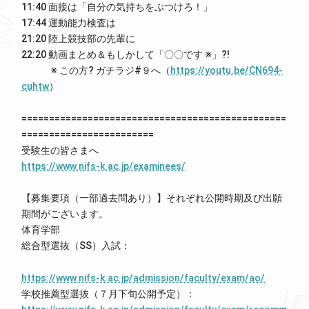
11:40 面接は「自分の気持ちをぶつけろ！」
17:44 運動能力検査は
21:20 陸上競技部の先輩に
22:20 動画まとめ＆もしかして「〇〇です ※」?!
※ この方? ガチラジ#９へ（
https://youtu.be/CN694-
cuhtw
）
================================================
========================
受験生の皆さまへ
https://www.nifs-k.ac.jp/examinees/
【募集要項（一部過去問あり）】それぞれ公開時期及び出願
期間がございます。
体育学部
総合型選抜（SS）入試：
https://www.nifs-k.ac.jp/admission/faculty/exam/ao/
学校推薦型選抜（７月下旬公開予定）：