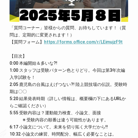
「質問コーナー」皆様からの質問、お待ちしています！（質
問は、定期的に変更されます！）
【質問フォーム】
https://forms.office.com/r/LEimujzF9t
【目次】
0:00 本編開始＆多いな?!
1:00 スタッフは受験パターン色とりどり。今回は第3年次編
入学試験を！
2:05 鹿児島の台風はえげつない?! 陸上競技場の伝説。受験時
期は〇〇
5:20 結果発表時期（詳しい情報は、概要欄の下にあるURLか
らご確認ください）
5:55 受験内容は？運動能力検査、小論文、面接
※ 受験内容の順番は違う可能性があります。
6:17 小論文について。未来を切り拓く大学だから!!
10:32 小論文の練習、時間配分、幅広く必要なことは。