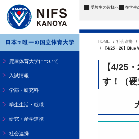
受験生
の皆様へ
在学生
HOME
社会連携
【4/25・26】B
鹿屋体育大学について
【4/25
入試情報
す！（硬
学部・研究科
学生生活・就職
研究・産学連携
社会連携