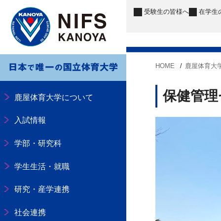
受験生
の皆様へ
在学生
HOME
鹿屋体育大
保健管理
鹿屋体育大学について
入試情報
学部・研究科
学生生活・就職
研究・産学連携
社会連携