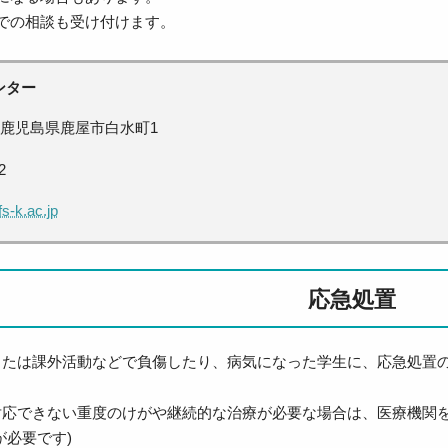
での相談も受け付けます。
ンター
鹿児島県
鹿屋市
白水町1
2
s-k.ac.jp
応急処置
または課外活動などで負傷したり、病気になった学生に、応急処置
対応できない重度のけがや継続的な治療が必要な場合は、医療機関
が必要です)